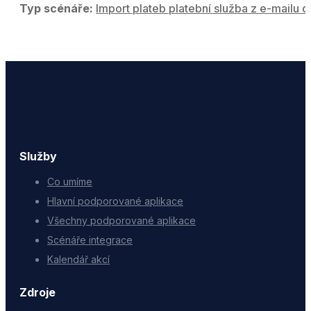
Typ scénáře:
Import plateb platební služba z e-mailu d
Služby
Co umíme
Hlavní podporované aplikace
Všechny podporované aplikace
Scénáře integrace
Kalendář akcí
Zdroje