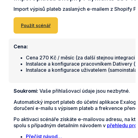
Import výpisů plateb zaslaných e-mailem z Shopify
Použít scénář
Cena:
Cena 270 Kč / měsíc (za další stejnou integraci 
Instalace a konfigurace pracovníkem Dativery (
v
Instalace a konfigurace uživatelem (samoinstal
Soukromí:
Vaše přihlašovací údaje jsou nezbytné.
Automatický import plateb do účetní aplikace Exalo
doručení e-mailu s výpisem plateb a frekvence přeno
Po aktivaci scénáře získáte e-mailovou adresu, na kt
spolu s případným detailním návodem v
přehledu pro
Přečíst návod…