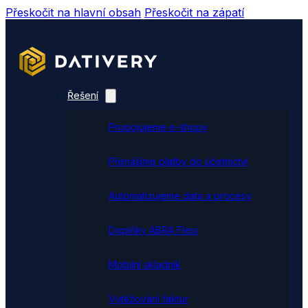
Přeskočit na hlavní obsah
Přeskočit na zápatí
Řešení
Propojujeme e-shopy
Přenášíme platby do účetnictví
Automatizujeme data a procesy
Doplňky ABRA Flexi
Mobilní skladník
Vytěžování faktur