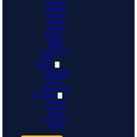
POHODA
ABRA Gen
Money S3
Shoptet
Shoptet
Premium
Upgates
Shopify
WooCommerce
Ceník
Podpora
Znalostní báze
Zákaznická
podpora
Dativery Agent
Společnost
O Dativery
Co umíme
Partneři
Reference
Kontakt