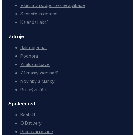
Všechny podporované aplikace
Scénáře integrace
Kalendář akcí
Zdroje
Jak objednat
Podpora
Znalostní báze
Záznamy webinářů
Novinky a články
Pro vývojáře
Společnost
Kontakt
O Dativery
Pracovní pozice