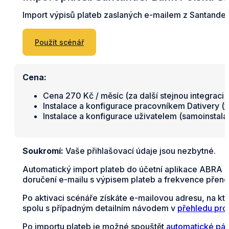
Import výpisů plateb zaslaných e-mailem z Santander
Použít scénář
Cena:
Cena 270 Kč / měsíc (za další stejnou integraci 
Instalace a konfigurace pracovníkem Dativery (
v
Instalace a konfigurace uživatelem (samoinstal
Soukromí:
Vaše přihlašovací údaje jsou nezbytné.
Automatický import plateb do účetní aplikace ABRA F
doručení e-mailu s výpisem plateb a frekvence přeno
Po aktivaci scénáře získáte e-mailovou adresu, na kt
spolu s případným detailním návodem v
přehledu pro
Po importu plateb je možné spouštět
automatické pár