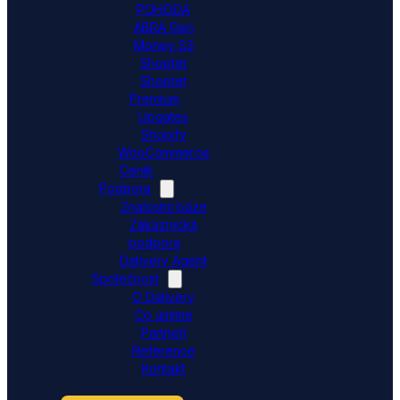
POHODA
ABRA Gen
Money S3
Shoptet
Shoptet
Premium
Upgates
Shopify
WooCommerce
Ceník
Podpora
Znalostní báze
Zákaznická
podpora
Dativery Agent
Společnost
O Dativery
Co umíme
Partneři
Reference
Kontakt