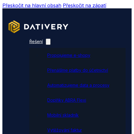
Přeskočit na hlavní obsah
Přeskočit na zápatí
Řešení
Propojujeme e-shopy
Přenášíme platby do účetnictví
Automatizujeme data a procesy
Doplňky ABRA Flexi
Mobilní skladník
Vytěžování faktur