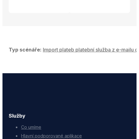
Typ scénáře:
Import plateb platební služba z e-mailu d
Služby
Co umíme
Hlavní podporované aplikace