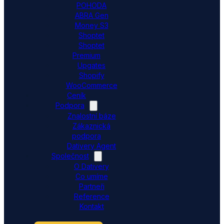
POHODA
ABRA Gen
Money S3
Shoptet
Shoptet
Premium
Upgates
Shopify
WooCommerce
Ceník
Podpora
Znalostní báze
Zákaznická
podpora
Dativery Agent
Společnost
O Dativery
Co umíme
Partneři
Reference
Kontakt