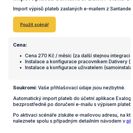
Import výpisů plateb zaslaných e-mailem z Santand
Použít scénář
Cena:
Cena 270 Kč / měsíc (za další stejnou integraci 
Instalace a konfigurace pracovníkem Dativery (
v
Instalace a konfigurace uživatelem (samoinstal
Soukromí:
Vaše přihlašovací údaje jsou nezbytné.
Automatický import plateb do účetní aplikace Exalog
bezprostředně po doručení e-mailu s výpisem plateb 
Po aktivaci scénáře získáte e-mailovou adresu, na kt
naleznete spolu s případným detailním návodem v
př