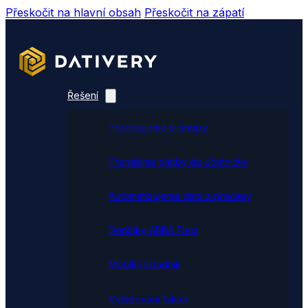
Přeskočit na hlavní obsah
Přeskočit na zápatí
Řešení
Propojujeme e-shopy
Přenášíme platby do účetnictví
Automatizujeme data a procesy
Doplňky ABRA Flexi
Mobilní skladník
Vytěžování faktur