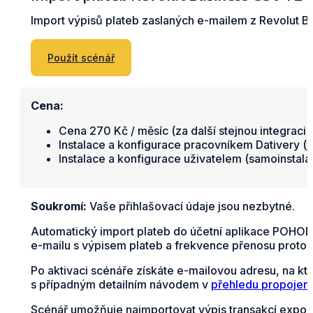
Import výpisů plateb zaslaných e-mailem z Revolut 
Použít scénář
Cena:
Cena 270 Kč / měsíc (za další stejnou integraci 
Instalace a konfigurace pracovníkem Dativery (
v
Instalace a konfigurace uživatelem (samoinstal
Soukromí:
Vaše přihlašovací údaje jsou nezbytné.
Automatický import plateb do účetní aplikace POHODA
e-mailu s výpisem plateb a frekvence přenosu proto o
Po aktivaci scénáře získáte e-mailovou adresu, na kt
s případným detailním návodem v
přehledu propojení
Scénář umožňuje naimportovat výpis transakcí expor