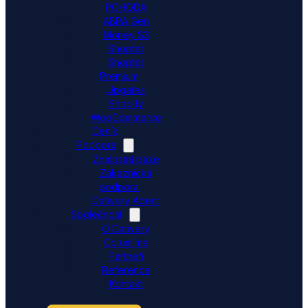
POHODA
ABRA Gen
Money S3
Shoptet
Shoptet
Premium
Upgates
Shopify
WooCommerce
Ceník
Podpora
Znalostní báze
Zákaznická
podpora
Dativery Agent
Společnost
O Dativery
Co umíme
Partneři
Reference
Kontakt