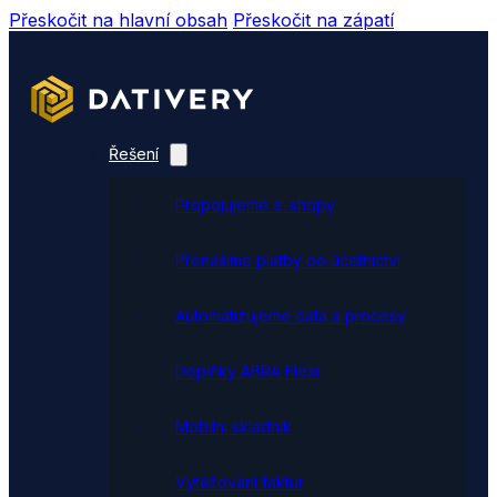
Přeskočit na hlavní obsah
Přeskočit na zápatí
Řešení
Propojujeme e-shopy
Přenášíme platby do účetnictví
Automatizujeme data a procesy
Doplňky ABRA Flexi
Mobilní skladník
Vytěžování faktur