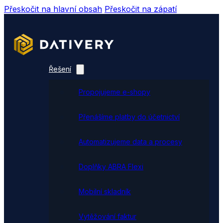
Přeskočit na hlavní obsah
Přeskočit na zápatí
Řešení
Propojujeme e-shopy
Přenášíme platby do účetnictví
Automatizujeme data a procesy
Doplňky ABRA Flexi
Mobilní skladník
Vytěžování faktur