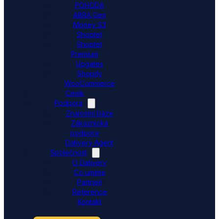
POHODA
ABRA Gen
Money S3
Shoptet
Shoptet
Premium
Upgates
Shopify
WooCommerce
Ceník
Podpora
Znalostní báze
Zákaznická
podpora
Dativery Agent
Společnost
O Dativery
Co umíme
Partneři
Reference
Kontakt