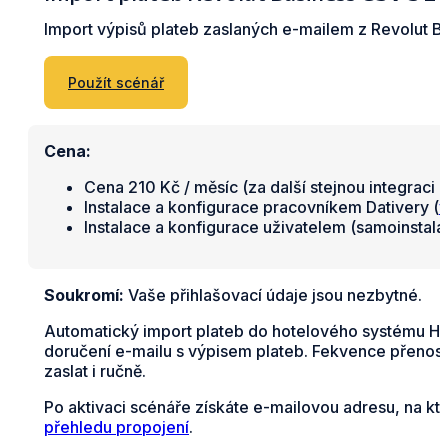
Import výpisů plateb zaslaných e-mailem z Revolut 
Použít scénář
Cena:
Cena 210 Kč / měsíc (za další stejnou integraci 
Instalace a konfigurace pracovníkem Dativery (
v
Instalace a konfigurace uživatelem (samoinstal
Soukromí:
Vaše přihlašovací údaje jsou nezbytné.
Automatický import plateb do hotelového systému HO
doručení e-mailu s výpisem plateb. Fekvence přenosu
zaslat i ručně.
Po aktivaci scénáře získáte e-mailovou adresu, na kt
přehledu propojení
.