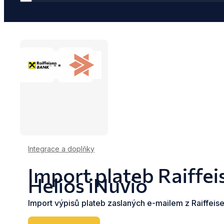
Integrace a doplňky
Import plateb Raiffe
Helios iNuvio
Import výpisů plateb zaslaných e-mailem z Raiffeis