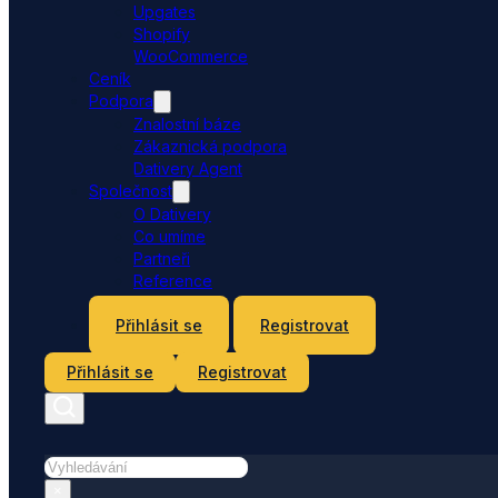
Upgates
Shopify
WooCommerce
Ceník
Podpora
Znalostní báze
Zákaznická podpora
Dativery Agent
Společnost
O Dativery
Co umíme
Partneři
Reference
Kontakt
Přihlásit se
Registrovat
Přihlásit se
Registrovat
Hledat
×