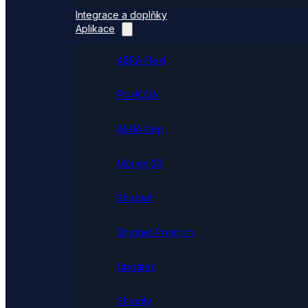
Integrace a doplňky
Aplikace
ABRA Flexi
POHODA
ABRA Gen
Money S3
Shoptet
Shoptet Premium
Upgates
Shopify