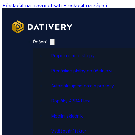
Přeskočit na hlavní obsah
Přeskočit na zápatí
Řešení
Propojujeme e-shopy
Přenášíme platby do účetnictví
Automatizujeme data a procesy
Doplňky ABRA Flexi
Mobilní skladník
Vytěžování faktur