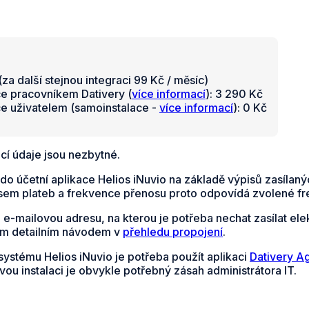
za další stejnou integraci 99 Kč / měsíc)
ce pracovníkem Dativery (
více informací
): 3 290 Kč
ce uživatelem (samoinstalace -
více informací
): 0 Kč
cí údaje jsou nezbytné.
do účetní aplikace Helios iNuvio na základě výpisů zasíla
sem plateb a frekvence přenosu proto odpovídá zvolené fre
e e-mailovou adresu, na kterou je potřeba nechat zasílat e
ým detailním návodem v
přehledu propojení
.
systému Helios iNuvio je potřeba použít aplikaci
Dativery A
vou instalaci je obvykle potřebný zásah administrátora IT.