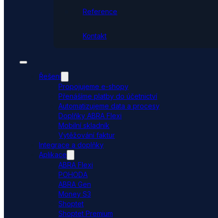
Reference
Kontakt
Řešení
Propojujeme e-shopy
Přenášíme platby do účetnictví
Automatizujeme data a procesy
Doplňky ABRA Flexi
Mobilní skladník
Vytěžování faktur
Integrace a doplňky
Aplikace
ABRA Flexi
POHODA
ABRA Gen
Money S3
Shoptet
Shoptet Premium