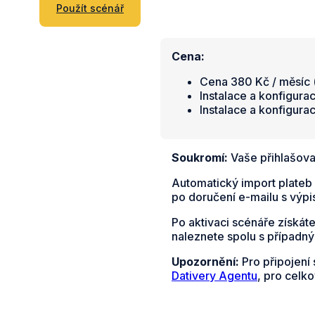
Použít scénář
Cena:
Cena 380 Kč / měsíc (
Instalace a konfigura
Instalace a konfigura
Soukromí:
Vaše přihlašova
Automatický import plateb 
po doručení e-mailu s výpi
Po aktivaci scénáře získát
naleznete spolu s případn
Upozornění:
Pro připojení 
Dativery Agentu
, pro celko