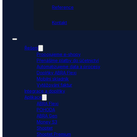
Reference
Kontakt
Řešení
Propojujeme e-shopy
Přenášíme platby do účetnictví
Automatizujeme data a procesy
Doplňky ABRA Flexi
Mobilní skladník
Vytěžování faktur
Integrace a doplňky
Aplikace
ABRA Flexi
POHODA
ABRA Gen
Money S3
Shoptet
Shoptet Premium