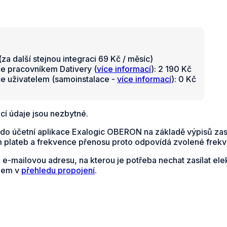
za další stejnou integraci 69 Kč / měsíc)
ce pracovníkem Dativery (
více informací
): 2 190 Kč
ce uživatelem (samoinstalace -
více informací
): 0 Kč
cí údaje jsou nezbytné.
 do účetní aplikace Exalogic OBERON na základě výpisů zas
 plateb a frekvence přenosu proto odpovídá zvolené frekven
e e-mailovou adresu, na kterou je potřeba nechat zasílat el
dem v
přehledu propojení
.