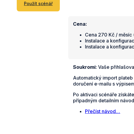
Použít scénář
Cena:
Cena 270 Kč / měsíc (
Instalace a konfigura
Instalace a konfigura
Soukromí:
Vaše přihlašova
Automatický import plateb
doručení e-mailu s výpisem
Po aktivaci scénáře získát
případným detailním návo
Přečíst návod…