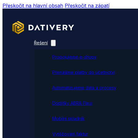
Přeskočit na hlavní obsah
Přeskočit na zápatí
Řešení
Propojujeme e-shopy
Přenášíme platby do účetnictví
Automatizujeme data a procesy
Doplňky ABRA Flexi
Mobilní skladník
Vytěžování faktur