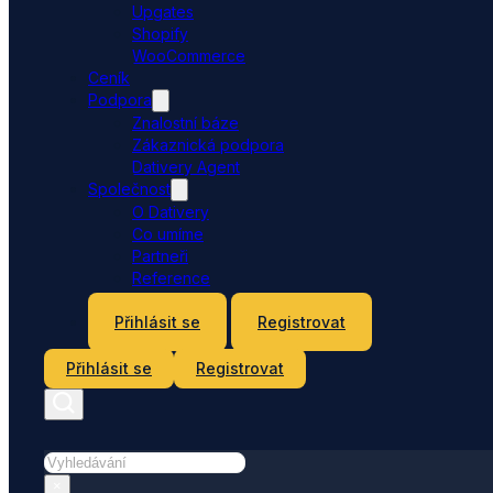
Upgates
Shopify
WooCommerce
Ceník
Podpora
Znalostní báze
Zákaznická podpora
Dativery Agent
Společnost
O Dativery
Co umíme
Partneři
Reference
Kontakt
Přihlásit se
Registrovat
Přihlásit se
Registrovat
Hledat
×