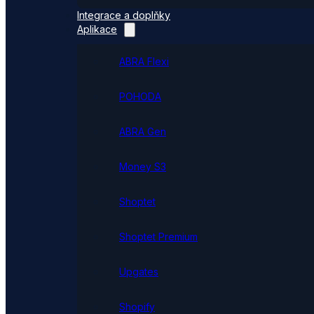
Integrace a doplňky
Aplikace
ABRA Flexi
POHODA
ABRA Gen
Money S3
Shoptet
Shoptet Premium
Upgates
Shopify