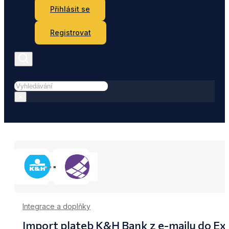
Přihlásit se
Registrovat
Hledat
×
Integrace a doplňky
Import plateb K&H Bank z e-mailu do E