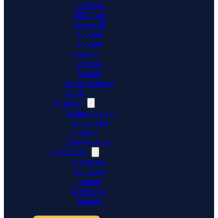
POHODA
ABRA Gen
Money S3
Shoptet
Shoptet
Premium
Upgates
Shopify
WooCommerce
Ceník
Podpora
Znalostní báze
Zákaznická
podpora
Dativery Agent
Společnost
O Dativery
Co umíme
Partneři
Reference
Kontakt