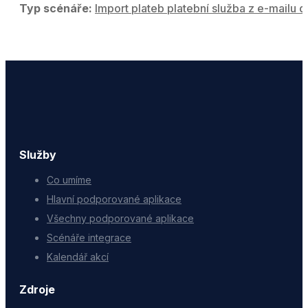
Typ scénáře:
Import plateb platební služba z e-mailu d
Služby
Co umíme
Hlavní podporované aplikace
Všechny podporované aplikace
Scénáře integrace
Kalendář akcí
Zdroje