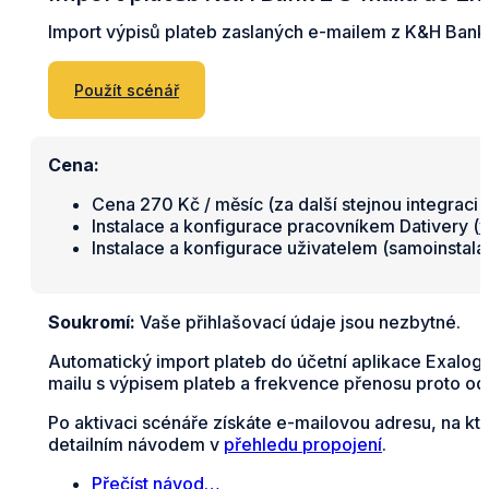
Import výpisů plateb zaslaných e-mailem z K&H Ban
Použít scénář
Cena:
Cena 270 Kč / měsíc (za další stejnou integraci 
Instalace a konfigurace pracovníkem Dativery (
v
Instalace a konfigurace uživatelem (samoinstal
Soukromí:
Vaše přihlašovací údaje jsou nezbytné.
Automatický import plateb do účetní aplikace Exalo
mailu s výpisem plateb a frekvence přenosu proto od
Po aktivaci scénáře získáte e-mailovou adresu, na kt
detailním návodem v
přehledu propojení
.
Přečíst návod…