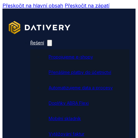
Přeskočit na hlavní obsah
Přeskočit na zápatí
Řešení
Propojujeme e-shopy
Přenášíme platby do účetnictví
Automatizujeme data a procesy
Doplňky ABRA Flexi
Mobilní skladník
Vytěžování faktur