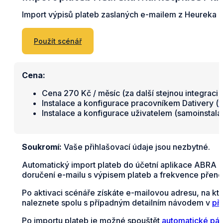
Import výpisů plateb zaslaných e-mailem z Heureka 
Použít scénář
Cena:
Cena 270 Kč / měsíc (za další stejnou integraci 
Instalace a konfigurace pracovníkem Dativery (
v
Instalace a konfigurace uživatelem (samoinstal
Soukromí:
Vaše přihlašovací údaje jsou nezbytné.
Automatický import plateb do účetní aplikace ABRA F
doručení e-mailu s výpisem plateb a frekvence přeno
Po aktivaci scénáře získáte e-mailovou adresu, na kt
naleznete spolu s případným detailním návodem v
př
Po importu plateb je možné spouštět
automatické pár