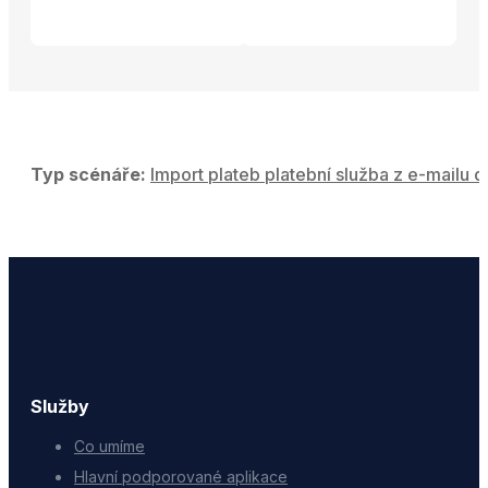
Typ scénáře:
Import plateb platební služba z e-mailu d
Služby
Co umíme
Hlavní podporované aplikace