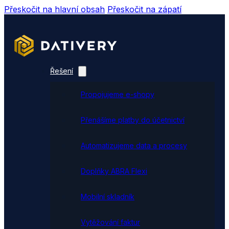
Přeskočit na hlavní obsah
Přeskočit na zápatí
Řešení
Propojujeme e-shopy
Přenášíme platby do účetnictví
Automatizujeme data a procesy
Doplňky ABRA Flexi
Mobilní skladník
Vytěžování faktur