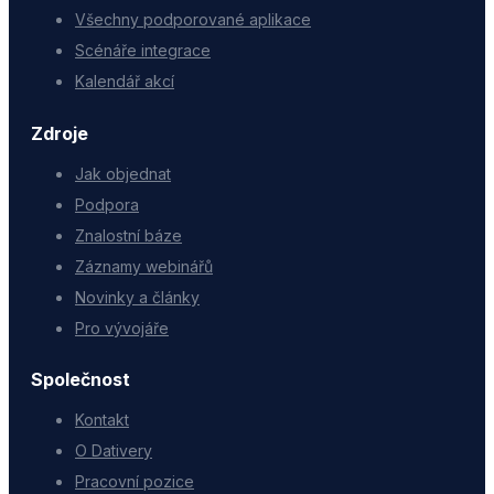
Všechny podporované aplikace
Scénáře integrace
Kalendář akcí
Zdroje
Jak objednat
Podpora
Znalostní báze
Záznamy webinářů
Novinky a články
Pro vývojáře
Společnost
Kontakt
O Dativery
Pracovní pozice