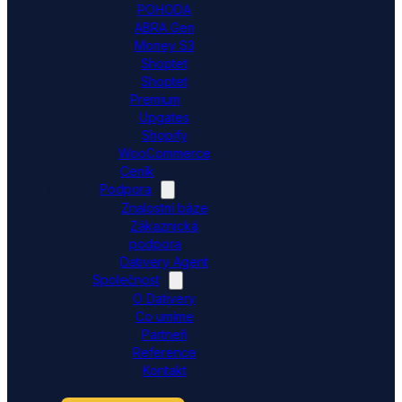
POHODA
ABRA Gen
Money S3
Shoptet
Shoptet
Premium
Upgates
Shopify
WooCommerce
Ceník
Podpora
Znalostní báze
Zákaznická
podpora
Dativery Agent
Společnost
O Dativery
Co umíme
Partneři
Reference
Kontakt