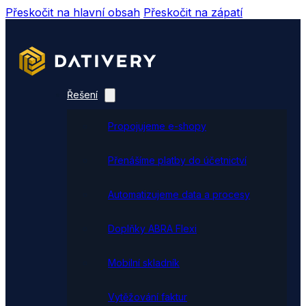
Přeskočit na hlavní obsah
Přeskočit na zápatí
Řešení
Propojujeme e-shopy
Přenášíme platby do účetnictví
Automatizujeme data a procesy
Doplňky ABRA Flexi
Mobilní skladník
Vytěžování faktur