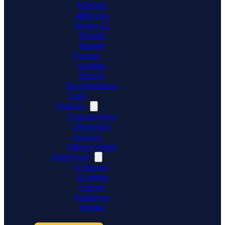
POHODA
ABRA Gen
Money S3
Shoptet
Shoptet
Premium
Upgates
Shopify
WooCommerce
Ceník
Podpora
Znalostní báze
Zákaznická
podpora
Dativery Agent
Společnost
O Dativery
Co umíme
Partneři
Reference
Kontakt