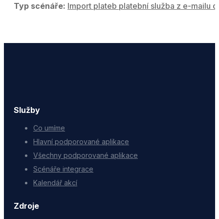
Typ scénáře:
Import plateb platební služba z e-mailu d
Služby
Co umíme
Hlavní podporované aplikace
Všechny podporované aplikace
Scénáře integrace
Kalendář akcí
Zdroje