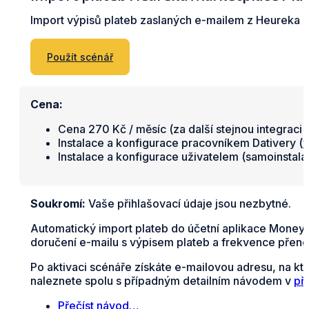
Import výpisů plateb zaslaných e-mailem z Heureka 
Použít scénář
Cena:
Cena 270 Kč / měsíc (za další stejnou integraci 
Instalace a konfigurace pracovníkem Dativery (
v
Instalace a konfigurace uživatelem (samoinstal
Soukromí:
Vaše přihlašovací údaje jsou nezbytné.
Automatický import plateb do účetní aplikace Money 
doručení e-mailu s výpisem plateb a frekvence přeno
Po aktivaci scénáře získáte e-mailovou adresu, na kt
naleznete spolu s případným detailním návodem v
př
Přečíst návod…