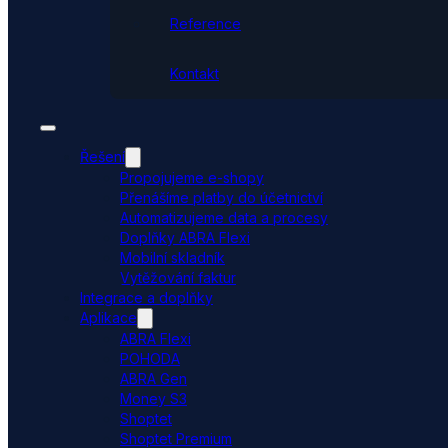
Reference
Kontakt
Řešení
Propojujeme e-shopy
Přenášíme platby do účetnictví
Automatizujeme data a procesy
Doplňky ABRA Flexi
Mobilní skladník
Vytěžování faktur
Integrace a doplňky
Aplikace
ABRA Flexi
POHODA
ABRA Gen
Money S3
Shoptet
Shoptet Premium