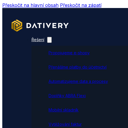
Přeskočit na hlavní obsah
Přeskočit na zápatí
Řešení
Propojujeme e-shopy
Přenášíme platby do účetnictví
Automatizujeme data a procesy
Doplňky ABRA Flexi
Mobilní skladník
Vytěžování faktur