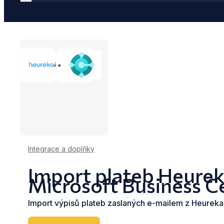
Integrace a doplňky
Import plateb Heurek
Microsoft Business C
Import výpisů plateb zaslaných e-mailem z Heureka 