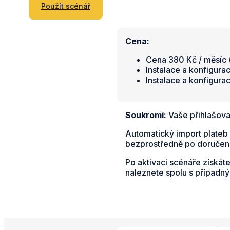
Použít scénář
Cena:
Cena 380 Kč / měsíc (
Instalace a konfigura
Instalace a konfigura
Soukromí:
Vaše přihlašova
Automatický import plateb 
bezprostředně po doručení
Po aktivaci scénáře získát
naleznete spolu s případn