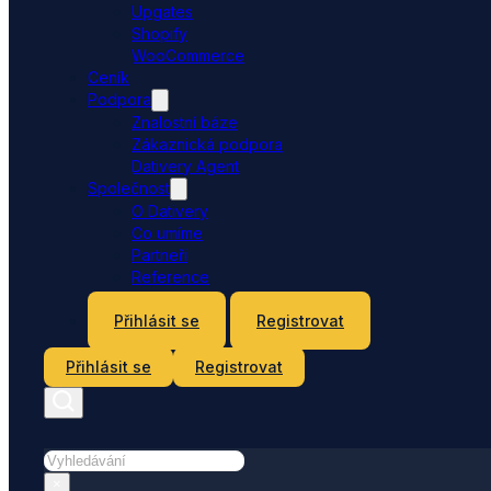
Upgates
Shopify
WooCommerce
Ceník
Podpora
Znalostní báze
Zákaznická podpora
Dativery Agent
Společnost
O Dativery
Co umíme
Partneři
Reference
Kontakt
Přihlásit se
Registrovat
Přihlásit se
Registrovat
Hledat
×