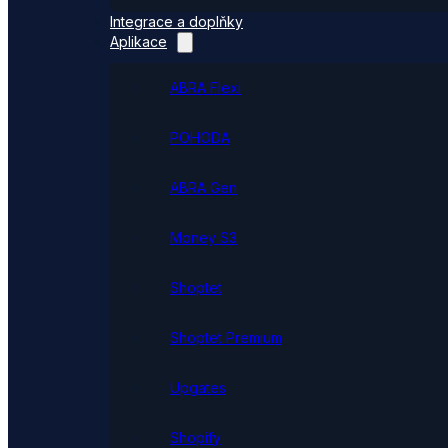
Integrace a doplňky
Aplikace
ABRA Flexi
POHODA
ABRA Gen
Money S3
Shoptet
Shoptet Premium
Upgates
Shopify