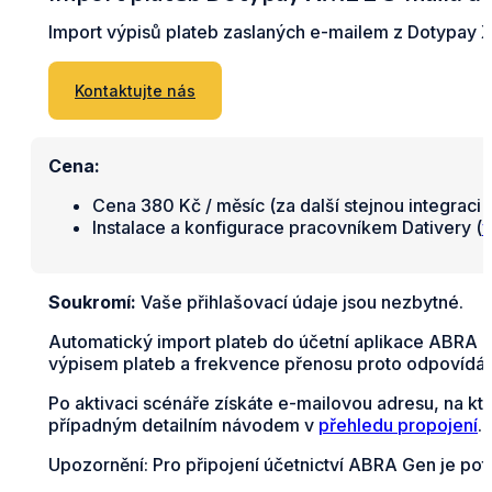
Import výpisů plateb zaslaných e-mailem z Dotypay
Kontaktujte nás
Cena:
Cena 380 Kč / měsíc (za další stejnou integraci 
Instalace a konfigurace pracovníkem Dativery (
v
Soukromí:
Vaše přihlašovací údaje jsou nezbytné.
Automatický import plateb do účetní aplikace ABRA G
výpisem plateb a frekvence přenosu proto odpovídá z
Po aktivaci scénáře získáte e-mailovou adresu, na kt
případným detailním návodem v
přehledu propojení
.
Upozornění: Pro připojení účetnictví ABRA Gen je pot