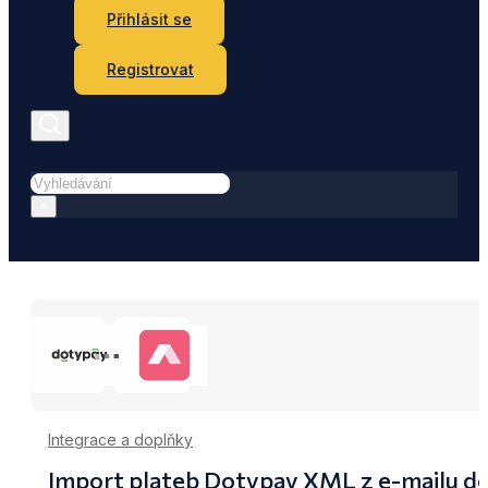
Přihlásit se
Registrovat
Hledat
×
Integrace a doplňky
Import plateb Dotypay XML z e-mailu 