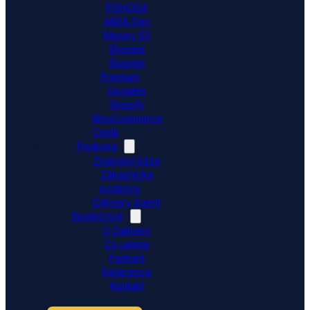
POHODA
ABRA Gen
Money S3
Shoptet
Shoptet
Premium
Upgates
Shopify
WooCommerce
Ceník
Podpora
Znalostní báze
Zákaznická
podpora
Dativery Agent
Společnost
O Dativery
Co umíme
Partneři
Reference
Kontakt