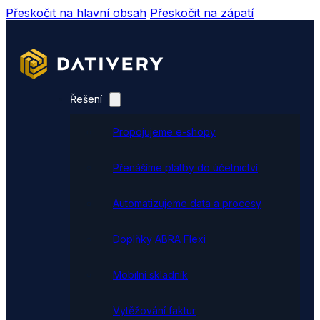
Přeskočit na hlavní obsah
Přeskočit na zápatí
Řešení
Propojujeme e-shopy
Přenášíme platby do účetnictví
Automatizujeme data a procesy
Doplňky ABRA Flexi
Mobilní skladník
Vytěžování faktur