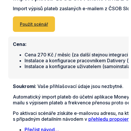
Import výpisů plateb zaslaných e-mailem z ČSOB S
Použít scénář
Cena:
Cena 270 Kč / měsíc (za další stejnou integraci 
Instalace a konfigurace pracovníkem Dativery (
v
Instalace a konfigurace uživatelem (samoinstal
Soukromí:
Vaše přihlašovací údaje jsou nezbytné.
Automatický import plateb do účetní aplikace Money
mailu s výpisem plateb a frekvence přenosu proto od
Po aktivaci scénáře získáte e-mailovou adresu, na k
s případným detailním návodem v
přehledu propojení
Přečíst návod…