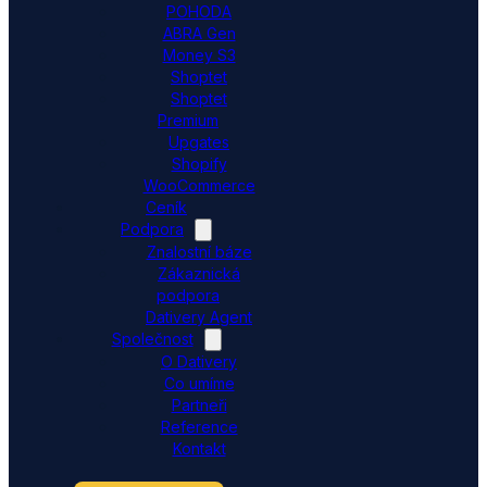
POHODA
ABRA Gen
Money S3
Shoptet
Shoptet
Premium
Upgates
Shopify
WooCommerce
Ceník
Podpora
Znalostní báze
Zákaznická
podpora
Dativery Agent
Společnost
O Dativery
Co umíme
Partneři
Reference
Kontakt