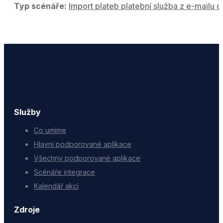
Typ scénáře:
Import plateb platební služba z e-mailu d
Služby
Co umíme
Hlavní podporované aplikace
Všechny podporované aplikace
Scénáře integrace
Kalendář akcí
Zdroje