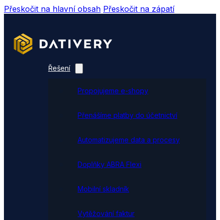
Přeskočit na hlavní obsah
Přeskočit na zápatí
Řešení
Propojujeme e-shopy
Přenášíme platby do účetnictví
Automatizujeme data a procesy
Doplňky ABRA Flexi
Mobilní skladník
Vytěžování faktur