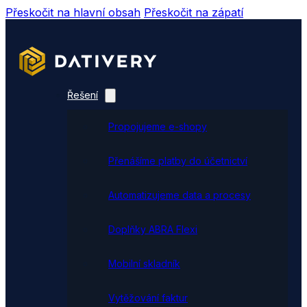
Přeskočit na hlavní obsah
Přeskočit na zápatí
Řešení
Propojujeme e-shopy
Přenášíme platby do účetnictví
Automatizujeme data a procesy
Doplňky ABRA Flexi
Mobilní skladník
Vytěžování faktur