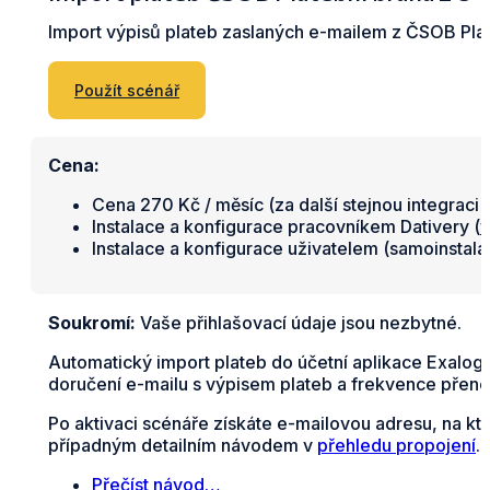
Import výpisů plateb zaslaných e-mailem z ČSOB Pl
Použít scénář
Cena:
Cena 270 Kč / měsíc (za další stejnou integraci 
Instalace a konfigurace pracovníkem Dativery (
v
Instalace a konfigurace uživatelem (samoinstal
Soukromí:
Vaše přihlašovací údaje jsou nezbytné.
Automatický import plateb do účetní aplikace Exalo
doručení e-mailu s výpisem plateb a frekvence přeno
Po aktivaci scénáře získáte e-mailovou adresu, na kt
případným detailním návodem v
přehledu propojení
.
Přečíst návod…