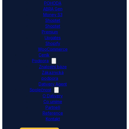
POHODA
ABRA Gen
Money S3
Shoptet
Shoptet
Premium
Upgates
Shopify
WooCommerce
Ceník
Podpora
Znalostní báze
Zákaznická
podpora
Dativery Agent
Společnost
O Dativery
Co umíme
Partneři
Reference
Kontakt