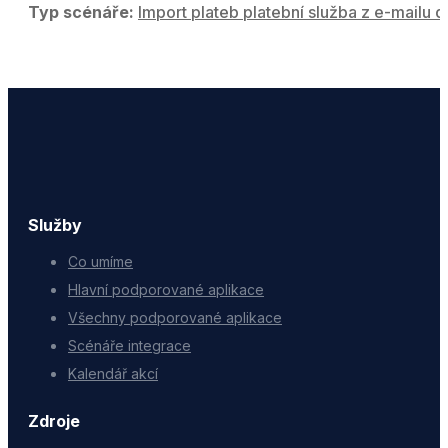
Typ scénáře:
Import plateb platební služba z e-mailu d
Služby
Co umíme
Hlavní podporované aplikace
Všechny podporované aplikace
Scénáře integrace
Kalendář akcí
Zdroje