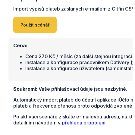
Import výpisů plateb zaslaných e-mailem z Citfin CSV
Použít scénář
Cena:
Cena 270 Kč / měsíc (za další stejnou integraci 
Instalace a konfigurace pracovníkem Dativery (
v
Instalace a konfigurace uživatelem (samoinstal
Soukromí:
Vaše přihlašovací údaje jsou nezbytné.
Automatický import plateb do účetní aplikace iÚčto n
plateb a frekvence přenosu proto odpovídá zvolené fr
Po aktivaci scénáře získáte e-mailovou adresu, na kt
detailním návodem v
přehledu propojení
.