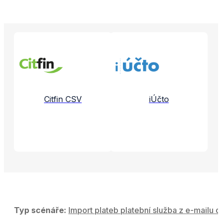
Propojené aplikace a služby
Citfin CSV
iÚčto
Typ scénáře:
Import plateb platební služba z e-mailu d