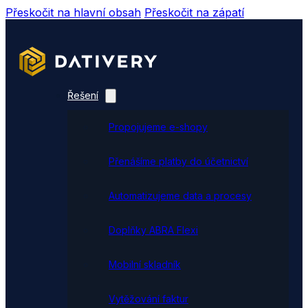
Přeskočit na hlavní obsah
Přeskočit na zápatí
Řešení
Propojujeme e-shopy
Přenášíme platby do účetnictví
Automatizujeme data a procesy
Doplňky ABRA Flexi
Mobilní skladník
Vytěžování faktur