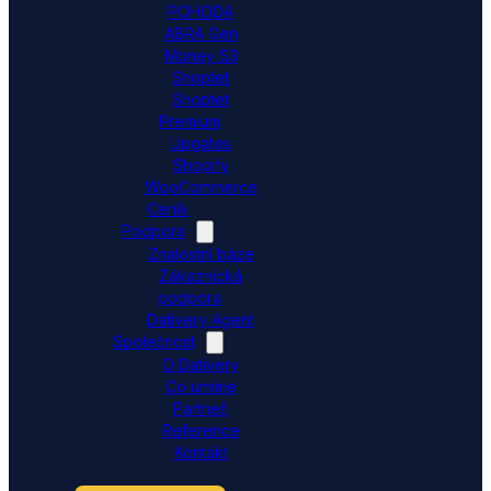
POHODA
ABRA Gen
Money S3
Shoptet
Shoptet
Premium
Upgates
Shopify
WooCommerce
Ceník
Podpora
Znalostní báze
Zákaznická
podpora
Dativery Agent
Společnost
O Dativery
Co umíme
Partneři
Reference
Kontakt