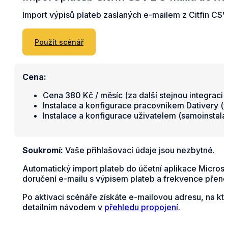
Import výpisů plateb zaslaných e-mailem z Citfin CSV
Použít scénář
Cena:
Cena 380 Kč / měsíc (za další stejnou integraci 
Instalace a konfigurace pracovníkem Dativery (
v
Instalace a konfigurace uživatelem (samoinstal
Soukromí:
Vaše přihlašovací údaje jsou nezbytné.
Automatický import plateb do účetní aplikace Microso
doručení e-mailu s výpisem plateb a frekvence přenos
Po aktivaci scénáře získáte e-mailovou adresu, na kt
detailním návodem v
přehledu propojení
.