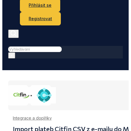
Přihlásit se
Registrovat
Hledat
×
Integrace a doplňky
Import plateb Citfin CSV z e-mailu do M