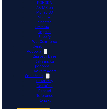
POHODA
ABRA Gen
Money S3
Shoptet
Shoptet
Premium
Upgates
Shopify
WooCommerce
Ceník
Podpora
Znalostní báze
Zákaznická
podpora
Dativery Agent
Společnost
O Dativery
Co umíme
Partneři
Reference
Kontakt