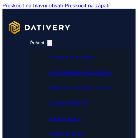
Přeskočit na hlavní obsah
Přeskočit na zápatí
Řešení
Propojujeme e-shopy
Přenášíme platby do účetnictví
Automatizujeme data a procesy
Doplňky ABRA Flexi
Mobilní skladník
Vytěžování faktur