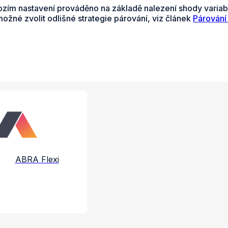
ozím nastavení prováděno na základě nalezení shody variabil
možné zvolit odlišné strategie párování, viz článek
Párování
e a služby
ABRA Flexi