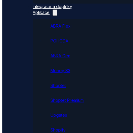
Integrace a doplňky
Aplikace
ABRA Flexi
POHODA
ABRA Gen
Money S3
Shoptet
Shoptet Premium
Upgates
Shopify