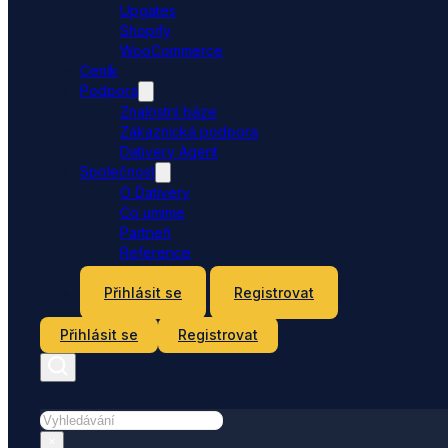
Upgates
Shopify
WooCommerce
Ceník
Podpora
Znalostní báze
Zákaznická podpora
Dativery Agent
Společnost
O Dativery
Co umíme
Partneři
Reference
Kontakt
Přihlásit se
Registrovat
Přihlásit se
Registrovat
Hledat
×