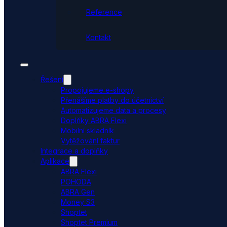
Reference
Kontakt
Řešení
Propojujeme e-shopy
Přenášíme platby do účetnictví
Automatizujeme data a procesy
Doplňky ABRA Flexi
Mobilní skladník
Vytěžování faktur
Integrace a doplňky
Aplikace
ABRA Flexi
POHODA
ABRA Gen
Money S3
Shoptet
Shoptet Premium