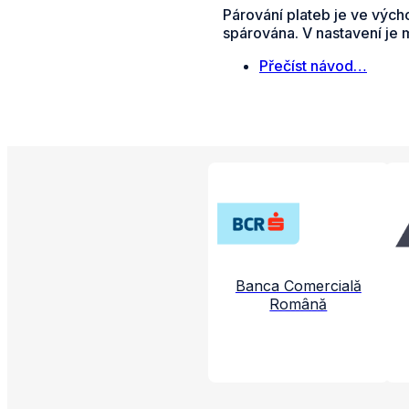
Párování plateb je ve vých
spárována. V nastavení je 
Přečíst návod…
Propojené aplikac
Banca Comercială
Română