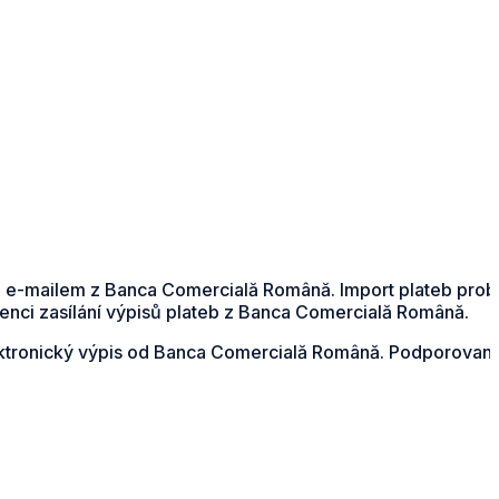
ch e-mailem z Banca Comercială Română. Import plateb pro
enci zasílání výpisů plateb z Banca Comercială Română.
elektronický výpis od Banca Comercială Română. Podporovan