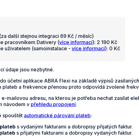
za další stejnou integraci 69 Kč / měsíc)
ce pracovníkem Dativery (
více informací
): 2 190 Kč
ce uživatelem (samoinstalace -
více informací
): 0 Kč
cí údaje jsou nezbytné.
 do účetní aplikace ABRA Flexi na základě výpisů zasílaný
m plateb a frekvence přenosu proto odpovídá zvolené frekv
e e-mailovou adresu, na kterou je potřeba nechat zasílat 
ním návodem v
přehledu propojení
.
é spouštět
automatické párování plateb
:
 plateb
s vydanými fakturami a dobropisy přijatých faktur.
plateb
s přijatými fakturami a dobropisy vydaných faktur.