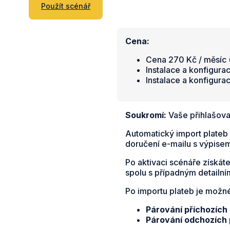
Použít scénář
Cena:
Cena 270 Kč / měsíc (
Instalace a konfigura
Instalace a konfigura
Soukromí:
Vaše přihlašova
Automatický import plateb
doručení e-mailu s výpise
Po aktivaci scénáře získát
spolu s případným detail
Po importu plateb je možn
Párování příchozích
Párování odchozích 