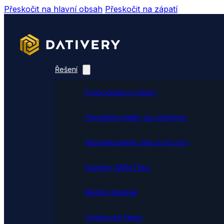
Přeskočit na hlavní obsah
Přeskočit na zápatí
Řešení
Propojujeme e-shopy
Přenášíme platby do účetnictví
Automatizujeme data a procesy
Doplňky ABRA Flexi
Mobilní skladník
Vytěžování faktur