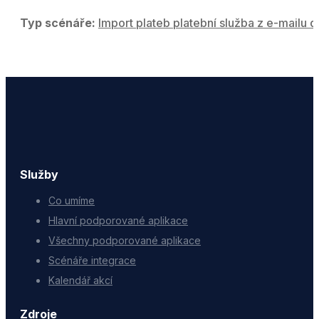
Typ scénáře:
Import plateb platební služba z e-mailu d
Služby
Co umíme
Hlavní podporované aplikace
Všechny podporované aplikace
Scénáře integrace
Kalendář akcí
Zdroje