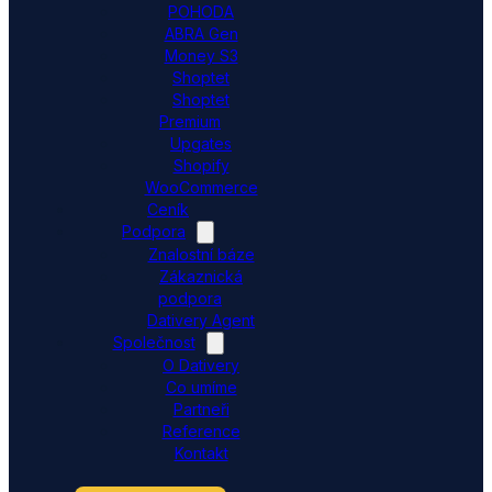
POHODA
ABRA Gen
Money S3
Shoptet
Shoptet
Premium
Upgates
Shopify
WooCommerce
Ceník
Podpora
Znalostní báze
Zákaznická
podpora
Dativery Agent
Společnost
O Dativery
Co umíme
Partneři
Reference
Kontakt