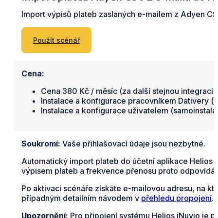
Import výpisů plateb zaslaných e-mailem z Adyen CSV
Použít scénář
Cena:
Cena 380 Kč / měsíc (za další stejnou integraci 
Instalace a konfigurace pracovníkem Dativery (
v
Instalace a konfigurace uživatelem (samoinstal
Soukromí:
Vaše přihlašovací údaje jsou nezbytné.
Automatický import plateb do účetní aplikace Helios
výpisem plateb a frekvence přenosu proto odpovídá z
Po aktivaci scénáře získáte e-mailovou adresu, na kt
případným detailním návodem v
přehledu propojení
.
Upozornění:
Pro připojení systému Helios iNuvio je p