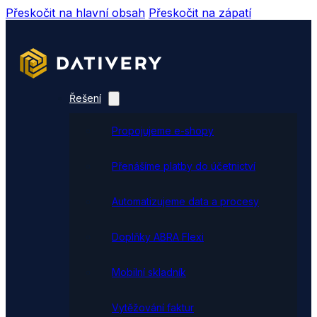
Přeskočit na hlavní obsah
Přeskočit na zápatí
Řešení
Propojujeme e-shopy
Přenášíme platby do účetnictví
Automatizujeme data a procesy
Doplňky ABRA Flexi
Mobilní skladník
Vytěžování faktur