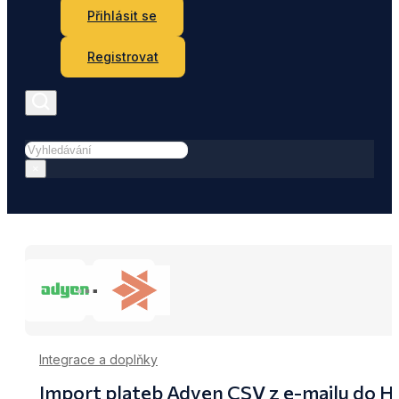
Přihlásit se
Registrovat
Hledat
×
Integrace a doplňky
Import plateb Adyen CSV z e-mailu do He