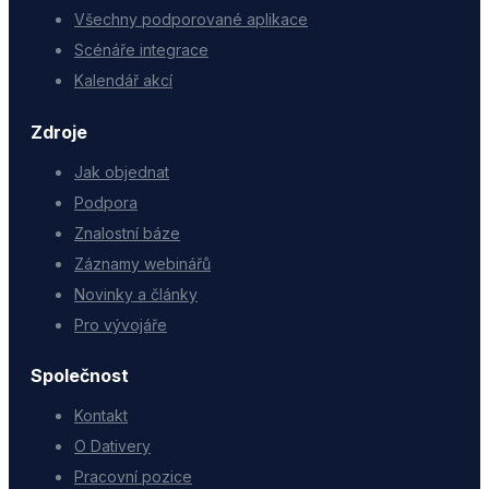
Všechny podporované aplikace
Scénáře integrace
Kalendář akcí
Zdroje
Jak objednat
Podpora
Znalostní báze
Záznamy webinářů
Novinky a články
Pro vývojáře
Společnost
Kontakt
O Dativery
Pracovní pozice