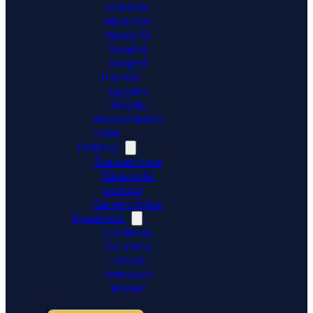
POHODA
ABRA Gen
Money S3
Shoptet
Shoptet
Premium
Upgates
Shopify
WooCommerce
Ceník
Podpora
Znalostní báze
Zákaznická
podpora
Dativery Agent
Společnost
O Dativery
Co umíme
Partneři
Reference
Kontakt