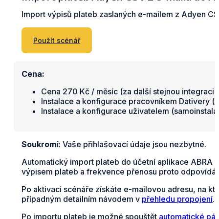
Import výpisů plateb zaslaných e-mailem z Adyen CS
Použít scénář
Cena:
Cena 270 Kč / měsíc (za další stejnou integraci 
Instalace a konfigurace pracovníkem Dativery (
v
Instalace a konfigurace uživatelem (samoinstal
Soukromí:
Vaše přihlašovací údaje jsou nezbytné.
Automatický import plateb do účetní aplikace ABRA F
výpisem plateb a frekvence přenosu proto odpovídá z
Po aktivaci scénáře získáte e-mailovou adresu, na kt
případným detailním návodem v
přehledu propojení
.
Po importu plateb je možné spouštět
automatické pár