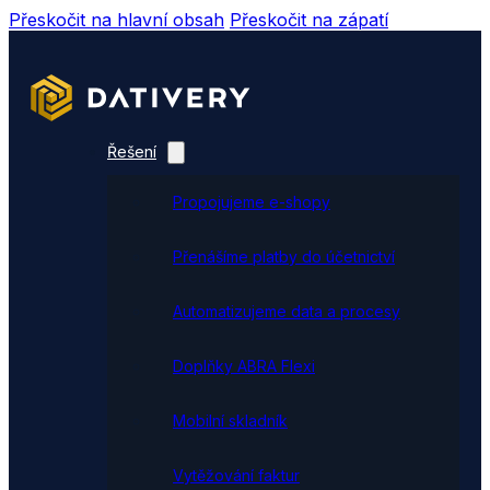
Přeskočit na hlavní obsah
Přeskočit na zápatí
Řešení
Propojujeme e-shopy
Přenášíme platby do účetnictví
Automatizujeme data a procesy
Doplňky ABRA Flexi
Mobilní skladník
Vytěžování faktur