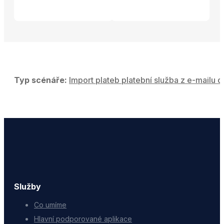
Typ scénáře:
Import plateb platební služba z e-mailu d
Služby
Co umíme
Hlavní podporované aplikace