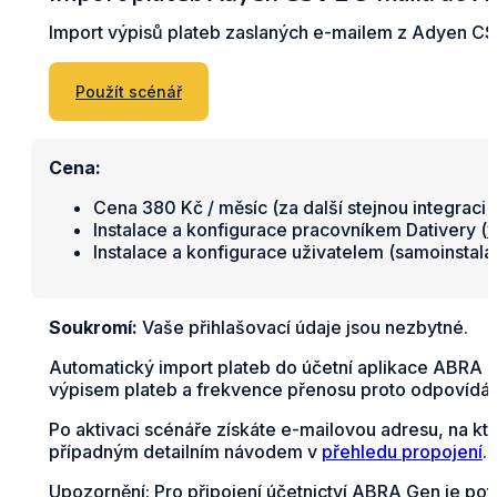
Import výpisů plateb zaslaných e-mailem z Adyen C
Použít scénář
Cena:
Cena 380 Kč / měsíc (za další stejnou integraci 
Instalace a konfigurace pracovníkem Dativery (
v
Instalace a konfigurace uživatelem (samoinstal
Soukromí:
Vaše přihlašovací údaje jsou nezbytné.
Automatický import plateb do účetní aplikace ABRA G
výpisem plateb a frekvence přenosu proto odpovídá z
Po aktivaci scénáře získáte e-mailovou adresu, na kt
případným detailním návodem v
přehledu propojení
.
Upozornění: Pro připojení účetnictví ABRA Gen je pot