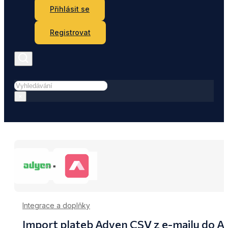
Přihlásit se
Registrovat
Hledat
×
Integrace a doplňky
Import plateb Adyen CSV z e-mailu do 