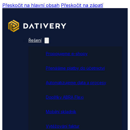
Přeskočit na hlavní obsah
Přeskočit na zápatí
Řešení
Propojujeme e-shopy
Přenášíme platby do účetnictví
Automatizujeme data a procesy
Doplňky ABRA Flexi
Mobilní skladník
Vytěžování faktur