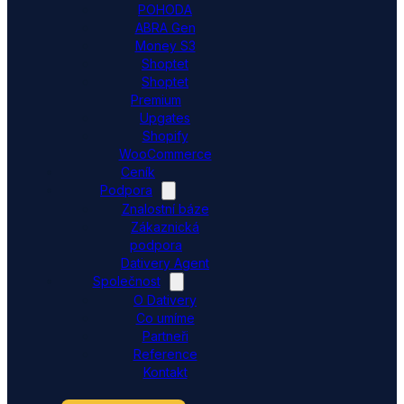
POHODA
ABRA Gen
Money S3
Shoptet
Shoptet
Premium
Upgates
Shopify
WooCommerce
Ceník
Podpora
Znalostní báze
Zákaznická
podpora
Dativery Agent
Společnost
O Dativery
Co umíme
Partneři
Reference
Kontakt