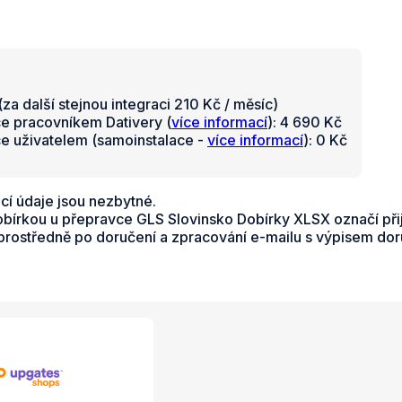
za další stejnou integraci 210 Kč / měsíc)
ce pracovníkem Dativery (
více informací
): 4 690 Kč
ce uživatelem (samoinstalace -
více informací
): 0 Kč
cí údaje jsou nezbytné.
dobírkou u přepravce GLS Slovinsko Dobírky XLSX označí p
ostředně po doručení a zpracování e-mailu s výpisem dor
e a služby