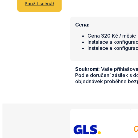
Použít scénář
Cena:
Cena 320 Kč / měsíc (
Instalace a konfigura
Instalace a konfigura
Soukromí:
Vaše přihlašova
Podle doručení zásilek s 
objednávek proběhne bezpr
Propojené aplikac