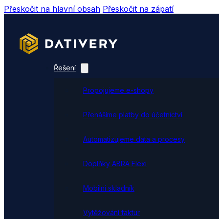
Přeskočit na hlavní obsah
Přeskočit na zápatí
Řešení
Propojujeme e-shopy
Přenášíme platby do účetnictví
Automatizujeme data a procesy
Doplňky ABRA Flexi
Mobilní skladník
Vytěžování faktur