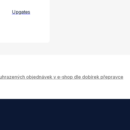
Upgates
uhrazených objednávek v e-shop dle dobírek přepravce