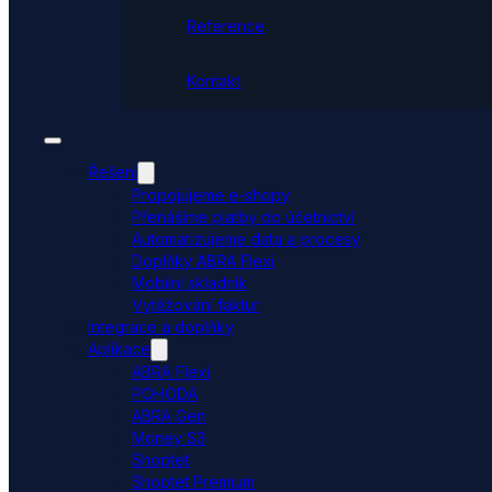
Reference
Kontakt
Řešení
Propojujeme e-shopy
Přenášíme platby do účetnictví
Automatizujeme data a procesy
Doplňky ABRA Flexi
Mobilní skladník
Vytěžování faktur
Integrace a doplňky
Aplikace
ABRA Flexi
POHODA
ABRA Gen
Money S3
Shoptet
Shoptet Premium