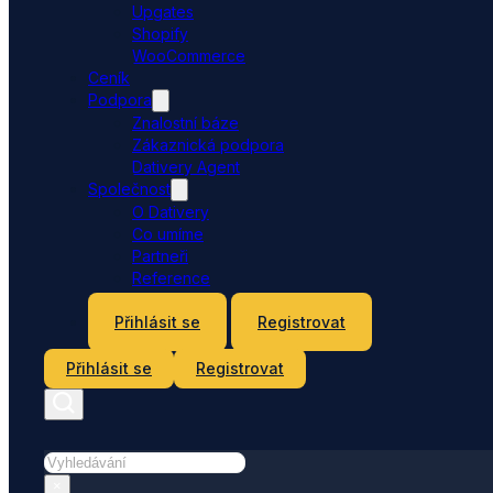
Upgates
Shopify
WooCommerce
Ceník
Podpora
Znalostní báze
Zákaznická podpora
Dativery Agent
Společnost
O Dativery
Co umíme
Partneři
Reference
Kontakt
Přihlásit se
Registrovat
Přihlásit se
Registrovat
Hledat
×