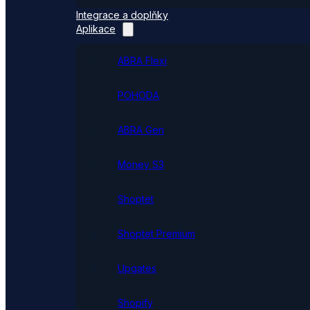
Integrace a doplňky
Aplikace
ABRA Flexi
POHODA
ABRA Gen
Money S3
Shoptet
Shoptet Premium
Upgates
Shopify