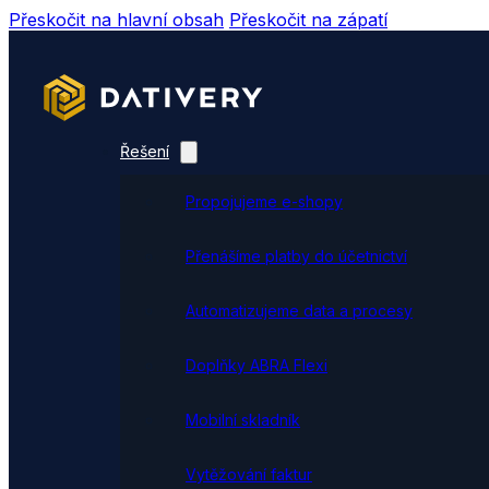
Přeskočit na hlavní obsah
Přeskočit na zápatí
Řešení
Propojujeme e-shopy
Přenášíme platby do účetnictví
Automatizujeme data a procesy
Doplňky ABRA Flexi
Mobilní skladník
Vytěžování faktur