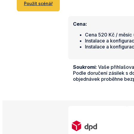
Použít scénář
Cena:
Cena 520 Kč / měsíc (
Instalace a konfigura
Instalace a konfigura
Soukromí:
Vaše přihlašova
Podle doručení zásilek s 
objednávek proběhne bezpr
Propojené aplikac