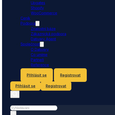
Upgates
Shopify
WooCommerce
Ceník
Podpora
Znalostní báze
Zákaznická podpora
Dativery Agent
Společnost
O Dativery
Co umíme
Partneři
Reference
Kontakt
Přihlásit se
Registrovat
Přihlásit se
Registrovat
Hledat
×