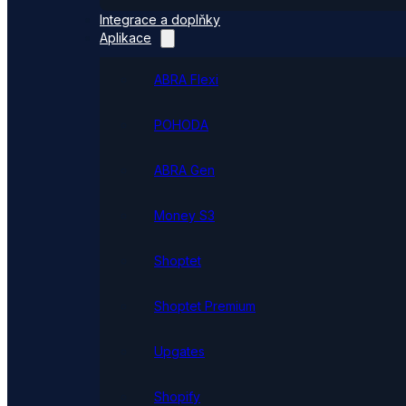
Integrace a doplňky
Aplikace
ABRA Flexi
POHODA
ABRA Gen
Money S3
Shoptet
Shoptet Premium
Upgates
Shopify