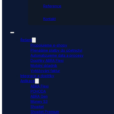
Reference
Kontakt
Řešení
Propojujeme e-shopy
Přenášíme platby do účetnictví
Automatizujeme data a procesy
Doplňky ABRA Flexi
Mobilní skladník
Vytěžování faktur
Integrace a doplňky
Aplikace
ABRA Flexi
POHODA
ABRA Gen
Money S3
Shoptet
Shoptet Premium