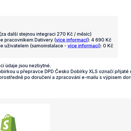
za další stejnou integraci 270 Kč / měsíc)
ce pracovníkem Dativery (
více informací
): 4 690 Kč
ce uživatelem (samoinstalace -
více informací
): 0 Kč
cí údaje jsou nezbytné.
dobírkou u přepravce DPD Česko Dobírky XLS označí přijat
ostředně po doručení a zpracování e-mailu s výpisem dor
e a služby