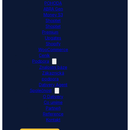
POHODA
ABRA Gen
Money S3
Shoptet
Shoptet
Premium
Upgates
Shopify
WooCommerce
Ceník
Podpora
Znalostní báze
Zákaznická
podpora
Dativery Agent
Společnost
O Dativery
Co umíme
Partneři
Reference
Kontakt