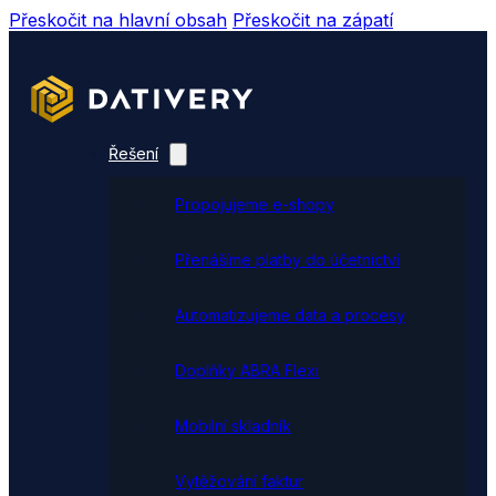
Přeskočit na hlavní obsah
Přeskočit na zápatí
Řešení
Propojujeme e-shopy
Přenášíme platby do účetnictví
Automatizujeme data a procesy
Doplňky ABRA Flexi
Mobilní skladník
Vytěžování faktur