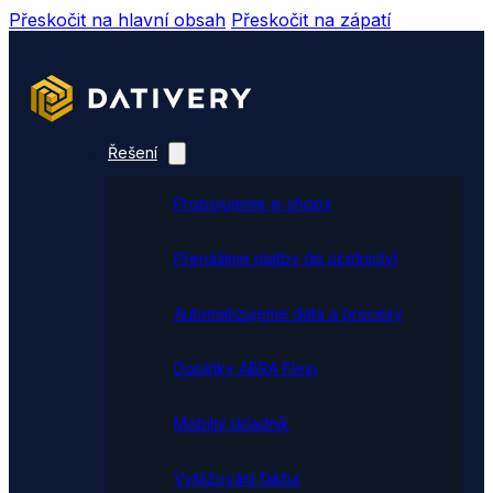
Přeskočit na hlavní obsah
Přeskočit na zápatí
Řešení
Propojujeme e-shopy
Přenášíme platby do účetnictví
Automatizujeme data a procesy
Doplňky ABRA Flexi
Mobilní skladník
Vytěžování faktur