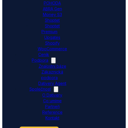
POHODA
ABRA Gen
Money S3
Shoptet
Shoptet
Premium
Upgates
Shopify
WooCommerce
Ceník
Podpora
Znalostní báze
Zákaznická
podpora
Dativery Agent
Společnost
O Dativery
Co umíme
Partneři
Reference
Kontakt