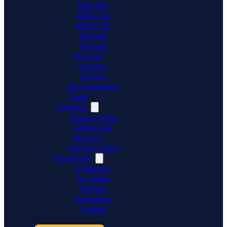
POHODA
ABRA Gen
Money S3
Shoptet
Shoptet
Premium
Upgates
Shopify
WooCommerce
Ceník
Podpora
Znalostní báze
Zákaznická
podpora
Dativery Agent
Společnost
O Dativery
Co umíme
Partneři
Reference
Kontakt