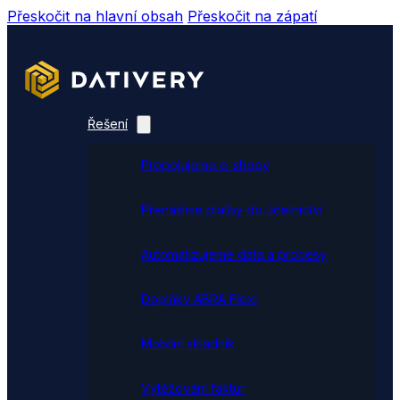
Přeskočit na hlavní obsah
Přeskočit na zápatí
Řešení
Propojujeme e-shopy
Přenášíme platby do účetnictví
Automatizujeme data a procesy
Doplňky ABRA Flexi
Mobilní skladník
Vytěžování faktur