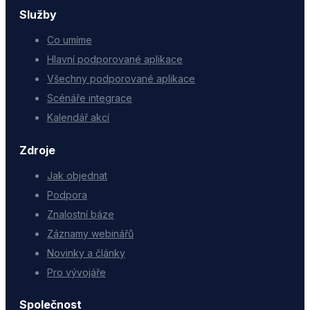
Služby
Co umíme
Hlavní podporované aplikace
Všechny podporované aplikace
Scénáře integrace
Kalendář akcí
Zdroje
Jak objednat
Podpora
Znalostní báze
Záznamy webinářů
Novinky a články
Pro vývojáře
Společnost