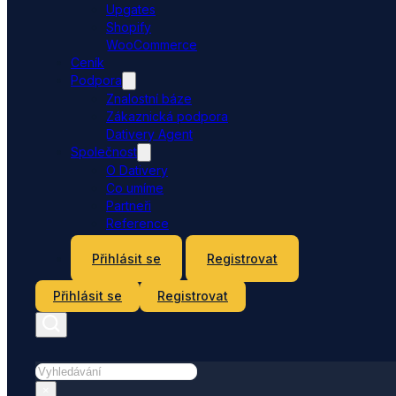
Upgates
Shopify
WooCommerce
Ceník
Podpora
Znalostní báze
Zákaznická podpora
Dativery Agent
Společnost
O Dativery
Co umíme
Partneři
Reference
Kontakt
Přihlásit se
Registrovat
Přihlásit se
Registrovat
Hledat
×