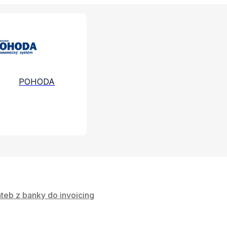
e a služby
POHODA
teb z banky do invoicing