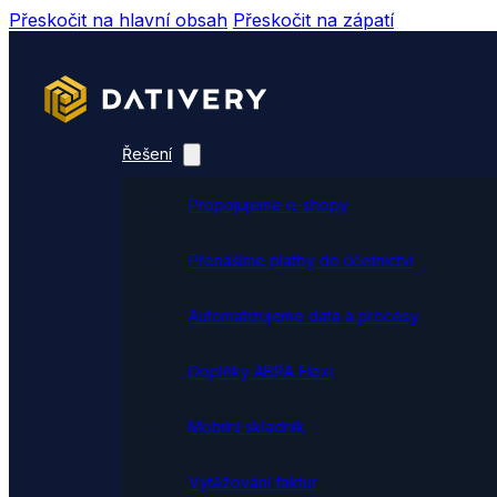
Přeskočit na hlavní obsah
Přeskočit na zápatí
Řešení
Propojujeme e-shopy
Přenášíme platby do účetnictví
Automatizujeme data a procesy
Doplňky ABRA Flexi
Mobilní skladník
Vytěžování faktur