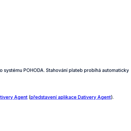
ího systému POHODA. Stahování plateb probíhá automaticky 
tivery Agent
(
představení aplikace Dativery Agent
).