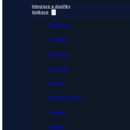
Integrace a doplňky
Aplikace
ABRA Flexi
POHODA
ABRA Gen
Money S3
Shoptet
Shoptet Premium
Upgates
Shopify