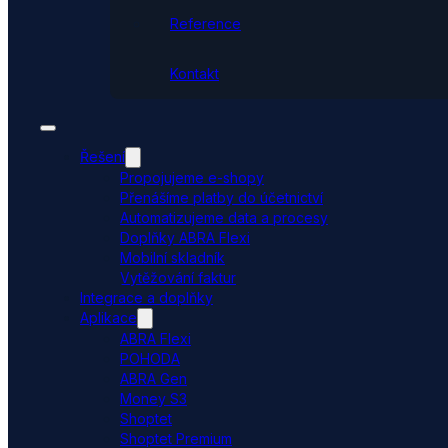
Reference
Kontakt
Řešení
Propojujeme e-shopy
Přenášíme platby do účetnictví
Automatizujeme data a procesy
Doplňky ABRA Flexi
Mobilní skladník
Vytěžování faktur
Integrace a doplňky
Aplikace
ABRA Flexi
POHODA
ABRA Gen
Money S3
Shoptet
Shoptet Premium