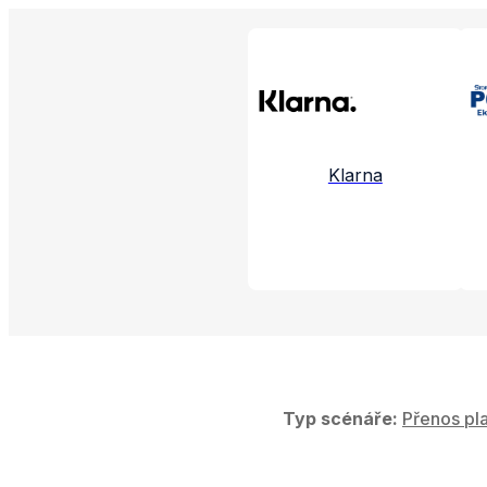
Propojené aplikac
Klarna
Typ scénáře:
Přenos pla