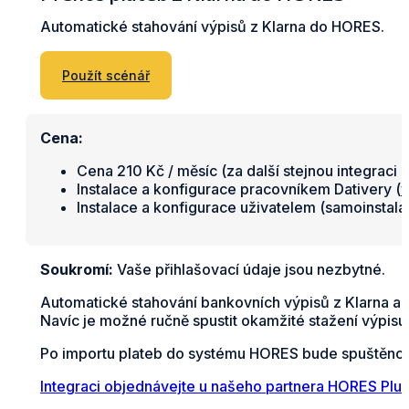
Automatické stahování výpisů z Klarna do HORES.
Použít scénář
Cena:
Cena 210 Kč / měsíc (za další stejnou integraci 
Instalace a konfigurace pracovníkem Dativery (
v
Instalace a konfigurace uživatelem (samoinstal
Soukromí:
Vaše přihlašovací údaje jsou nezbytné.
Automatické stahování bankovních výpisů z Klarna a
Navíc je možné ručně spustit okamžité stažení výpisu
Po importu plateb do systému HORES bude spuštěno a
Integraci objednávejte u našeho partnera HORES Plus