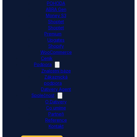
POHODA
ABRA Gen
Money S3
Shoptet
Shoptet
Premium
Upgates
Shopify
WooCommerce
Ceník
Podpora
Znalostní báze
Zákaznická
podpora
Dativery Agent
Společnost
O Dativery
Co umíme
Partneři
Reference
Kontakt