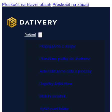
Přeskočit na hlavní obsah
Přeskočit na zápatí
Řešení
Propojujeme e-shopy
Přenášíme platby do účetnictví
Automatizujeme data a procesy
Doplňky ABRA Flexi
Mobilní skladník
Vytěžování faktur