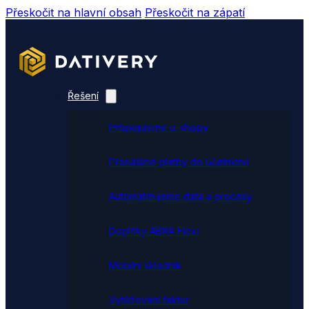
Přeskočit na hlavní obsah
Přeskočit na zápatí
Řešení
Propojujeme e-shopy
Přenášíme platby do účetnictví
Automatizujeme data a procesy
Doplňky ABRA Flexi
Mobilní skladník
Vytěžování faktur