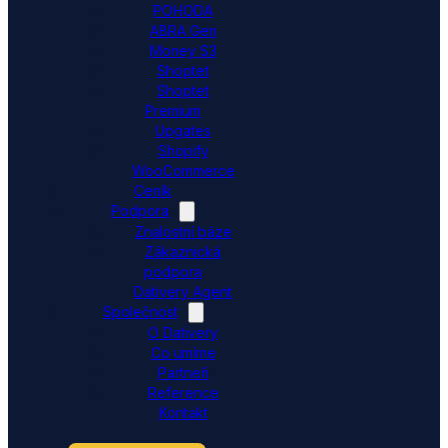
POHODA
ABRA Gen
Money S3
Shoptet
Shoptet
Premium
Upgates
Shopify
WooCommerce
Ceník
Podpora
Znalostní báze
Zákaznická
podpora
Dativery Agent
Společnost
O Dativery
Co umíme
Partneři
Reference
Kontakt