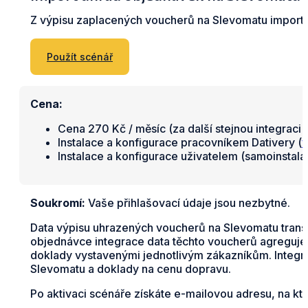
Z výpisu zaplacených voucherů na Slevomatu import
Použít scénář
Cena:
Cena 270 Kč / měsíc (za další stejnou integraci 
Instalace a konfigurace pracovníkem Dativery (
v
Instalace a konfigurace uživatelem (samoinstal
Soukromí:
Vaše přihlašovací údaje jsou nezbytné.
Data výpisu uhrazených voucherů na Slevomatu transf
objednávce integrace data těchto voucherů agreguje 
doklady vystavenými jednotlivým zákazníkům. Integra
Slevomatu a doklady na cenu dopravu.
Po aktivaci scénáře získáte e-mailovou adresu, na kt