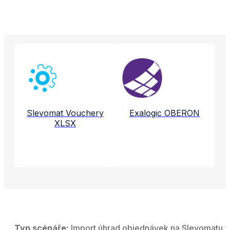
Propojené aplikace a služby
Slevomat Vouchery
Exalogic OBERON
XLSX
Typ scénáře:
Import úhrad objednávek na Slevomatu z 