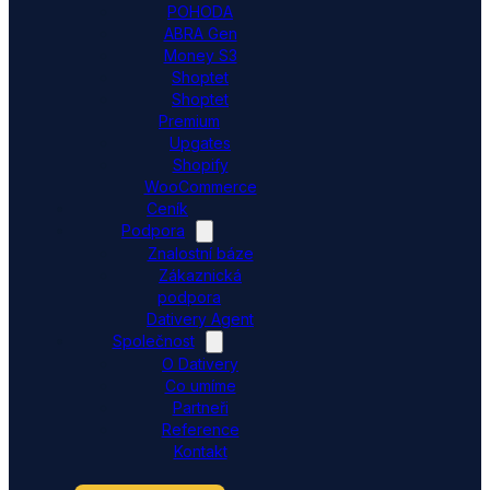
POHODA
ABRA Gen
Money S3
Shoptet
Shoptet
Premium
Upgates
Shopify
WooCommerce
Ceník
Podpora
Znalostní báze
Zákaznická
podpora
Dativery Agent
Společnost
O Dativery
Co umíme
Partneři
Reference
Kontakt