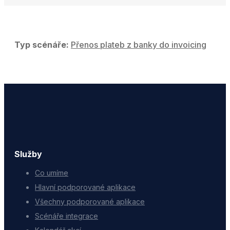
Typ scénáře:
Přenos plateb z banky do invoicing
Služby
Co umíme
Hlavní podporované aplikace
Všechny podporované aplikace
Scénáře integrace