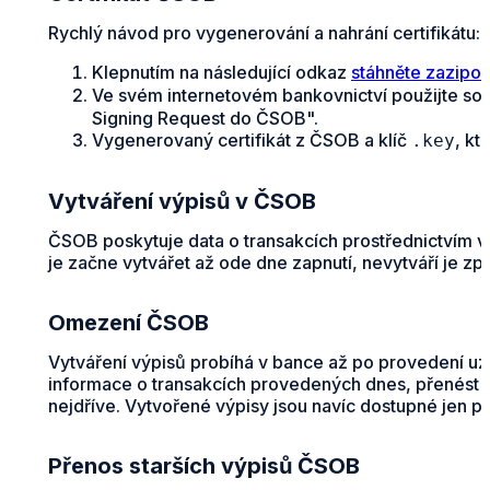
Rychlý návod pro vygenerování a nahrání certifikátu:
Klepnutím na následující odkaz
stáhněte zazipo
Ve svém internetovém bankovnictví použijte so
Signing Request do ČSOB".
Vygenerovaný certifikát z ČSOB a klíč
, kt
.key
Vytváření výpisů v ČSOB
ČSOB poskytuje data o transakcích prostřednictvím 
je začne vytvářet až ode dne zapnutí, nevytváří je zp
Omezení ČSOB
Vytváření výpisů probíhá v bance až po provedení uz
informace o transakcích provedených dnes, přenést l
nejdříve. Vytvořené výpisy jsou navíc dostupné jen po
Přenos starších výpisů ČSOB