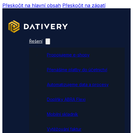
Přeskočit na hlavní obsah
Přeskočit na zápatí
Řešení
Propojujeme e-shopy
Přenášíme platby do účetnictví
Automatizujeme data a procesy
Doplňky ABRA Flexi
Mobilní skladník
Vytěžování faktur