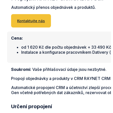
Automatický přenos objednávek a produktů.
Kontaktujte nás
Cena:
od 1 620 Kč dle počtu objednávek + 33 490 Kč 
Instalace a konfigurace pracovníkem Dativery (
v
Soukromí:
Vaše přihlašovací údaje jsou nezbytné.
Propojí objednávky a produkty v CRM RAYNET CRM a
Automatické propojení CRM a účetnictví zlepší proc
Gen včetně potřebných dat zákazníků, rezervovat obj
Určení propojení