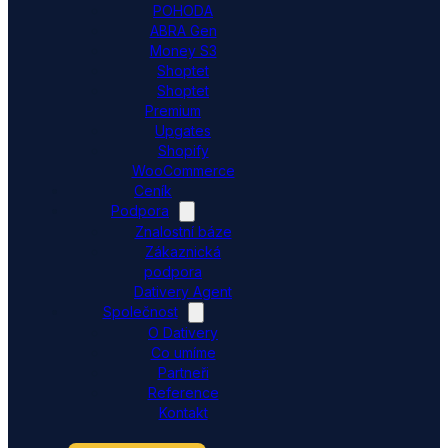
POHODA
ABRA Gen
Money S3
Shoptet
Shoptet
Premium
Upgates
Shopify
WooCommerce
Ceník
Podpora
Znalostní báze
Zákaznická
podpora
Dativery Agent
Společnost
O Dativery
Co umíme
Partneři
Reference
Kontakt