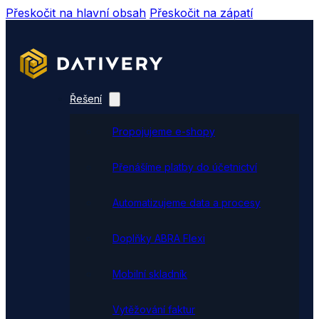
Přeskočit na hlavní obsah
Přeskočit na zápatí
Řešení
Propojujeme e-shopy
Přenášíme platby do účetnictví
Automatizujeme data a procesy
Doplňky ABRA Flexi
Mobilní skladník
Vytěžování faktur