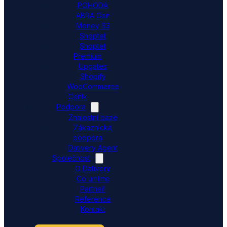
POHODA
ABRA Gen
Money S3
Shoptet
Shoptet
Premium
Upgates
Shopify
WooCommerce
Ceník
Podpora
Znalostní báze
Zákaznická
podpora
Dativery Agent
Společnost
O Dativery
Co umíme
Partneři
Reference
Kontakt