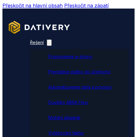
Přeskočit na hlavní obsah
Přeskočit na zápatí
Řešení
Propojujeme e-shopy
Přenášíme platby do účetnictví
Automatizujeme data a procesy
Doplňky ABRA Flexi
Mobilní skladník
Vytěžování faktur