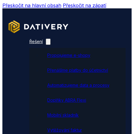
Přeskočit na hlavní obsah
Přeskočit na zápatí
Řešení
Propojujeme e-shopy
Přenášíme platby do účetnictví
Automatizujeme data a procesy
Doplňky ABRA Flexi
Mobilní skladník
Vytěžování faktur