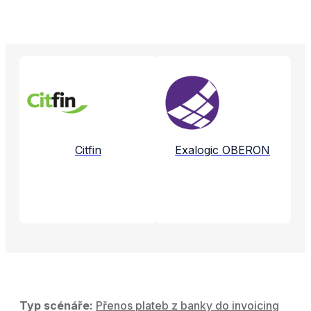
Propojené aplikace a služby
Citfin
Exalogic OBERON
Typ scénáře:
Přenos plateb z banky do invoicing