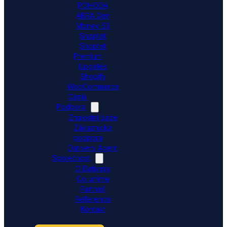
POHODA
ABRA Gen
Money S3
Shoptet
Shoptet
Premium
Upgates
Shopify
WooCommerce
Ceník
Podpora
Znalostní báze
Zákaznická
podpora
Dativery Agent
Společnost
O Dativery
Co umíme
Partneři
Reference
Kontakt