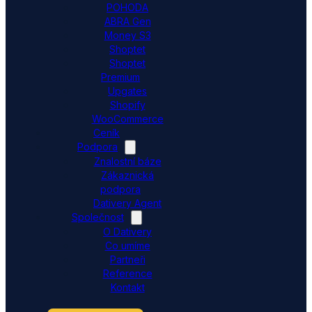
POHODA
ABRA Gen
Money S3
Shoptet
Shoptet
Premium
Upgates
Shopify
WooCommerce
Ceník
Podpora
Znalostní báze
Zákaznická
podpora
Dativery Agent
Společnost
O Dativery
Co umíme
Partneři
Reference
Kontakt