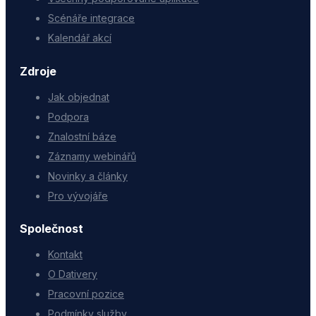
Scénáře integrace
Kalendář akcí
Zdroje
Jak objednat
Podpora
Znalostní báze
Záznamy webinářů
Novinky a články
Pro vývojáře
Společnost
Kontakt
O Dativery
Pracovní pozice
Podmínky služby