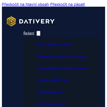
Přeskočit na hlavní obsah
Přeskočit na zápatí
Řešení
Propojujeme e-shopy
Přenášíme platby do účetnictví
Automatizujeme data a procesy
Doplňky ABRA Flexi
Mobilní skladník
Vytěžování faktur