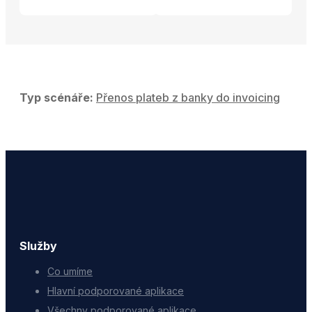
Typ scénáře:
Přenos plateb z banky do invoicing
Služby
Co umíme
Hlavní podporované aplikace
Všechny podporované aplikace