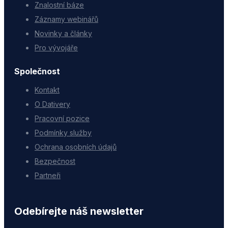
Znalostní báze
Záznamy webinářů
Novinky a články
Pro vývojáře
Společnost
Kontakt
O Dativery
Pracovní pozice
Podmínky služby
Ochrana osobních údajů
Bezpečnost
Partneři
Odebírejte náš newsletter