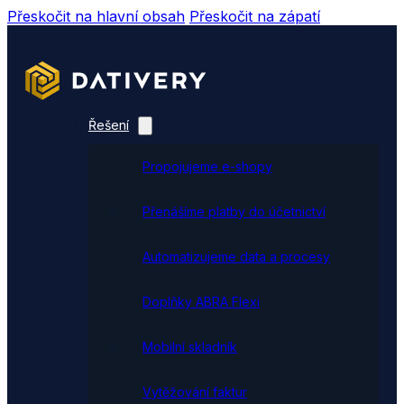
Přeskočit na hlavní obsah
Přeskočit na zápatí
Řešení
Propojujeme e-shopy
Přenášíme platby do účetnictví
Automatizujeme data a procesy
Doplňky ABRA Flexi
Mobilní skladník
Vytěžování faktur