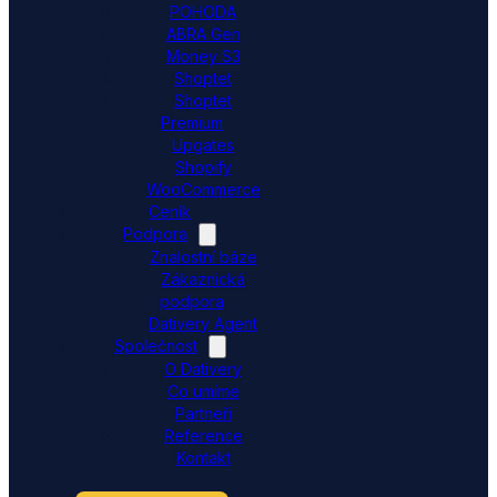
POHODA
ABRA Gen
Money S3
Shoptet
Shoptet
Premium
Upgates
Shopify
WooCommerce
Ceník
Podpora
Znalostní báze
Zákaznická
podpora
Dativery Agent
Společnost
O Dativery
Co umíme
Partneři
Reference
Kontakt