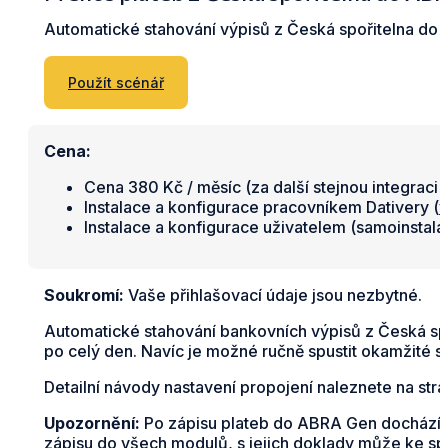
Automatické stahování výpisů z Česká spořitelna do
Použít scénář
Cena:
Cena 380 Kč / měsíc (za další stejnou integraci 
Instalace a konfigurace pracovníkem Dativery (
v
Instalace a konfigurace uživatelem (samoinstal
Soukromí:
Vaše přihlašovací údaje jsou nezbytné.
Automatické stahování bankovních výpisů z Česká sp
po celý den. Navíc je možné ručně spustit okamžité st
Detailní návody nastavení propojení naleznete na str
Upozornění:
Po zápisu plateb do ABRA Gen dochází k
zápisu do všech modulů, s jejich doklady může ke spáro