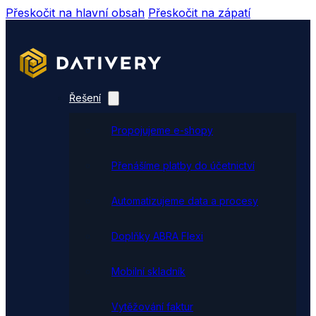
Přeskočit na hlavní obsah
Přeskočit na zápatí
Řešení
Propojujeme e-shopy
Přenášíme platby do účetnictví
Automatizujeme data a procesy
Doplňky ABRA Flexi
Mobilní skladník
Vytěžování faktur