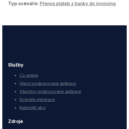
Typ scénáře:
Přenos plateb z banky do invoicing
Služby
Co umíme
Hlavní podporované aplikace
Všechny podporované aplikace
Scénáře integrace
Kalendář akcí
Zdroje