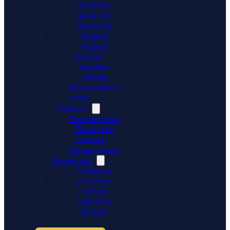
POHODA
ABRA Gen
Money S3
Shoptet
Shoptet
Premium
Upgates
Shopify
WooCommerce
Ceník
Podpora
Znalostní báze
Zákaznická
podpora
Dativery Agent
Společnost
O Dativery
Co umíme
Partneři
Reference
Kontakt