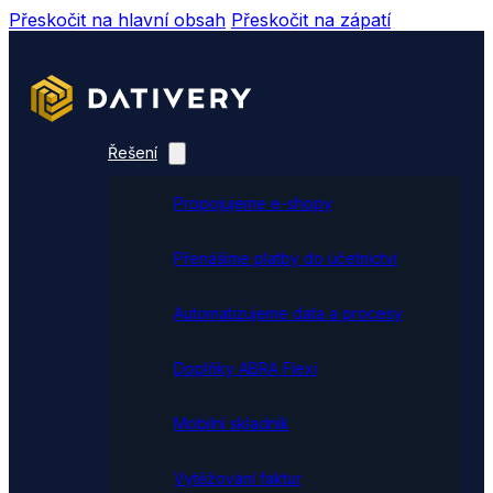
Přeskočit na hlavní obsah
Přeskočit na zápatí
Řešení
Propojujeme e-shopy
Přenášíme platby do účetnictví
Automatizujeme data a procesy
Doplňky ABRA Flexi
Mobilní skladník
Vytěžování faktur