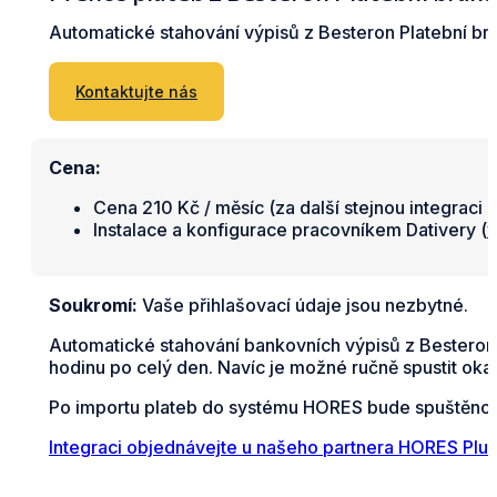
Automatické stahování výpisů z Besteron Platební b
Kontaktujte nás
Cena:
Cena 210 Kč / měsíc (za další stejnou integraci 
Instalace a konfigurace pracovníkem Dativery (
v
Soukromí:
Vaše přihlašovací údaje jsou nezbytné.
Automatické stahování bankovních výpisů z Besteron
hodinu po celý den. Navíc je možné ručně spustit oka
Po importu plateb do systému HORES bude spuštěno a
Integraci objednávejte u našeho partnera HORES Plus