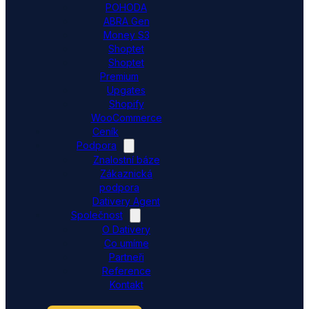
POHODA
ABRA Gen
Money S3
Shoptet
Shoptet
Premium
Upgates
Shopify
WooCommerce
Ceník
Podpora
Znalostní báze
Zákaznická
podpora
Dativery Agent
Společnost
O Dativery
Co umíme
Partneři
Reference
Kontakt