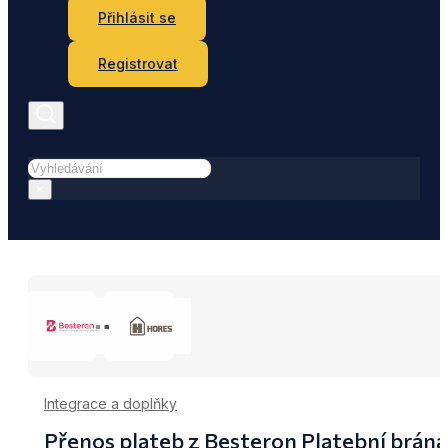
Přihlásit se
Registrovat
Hledat
×
Integrace a doplňky
Přenos plateb z Besteron Platební brá