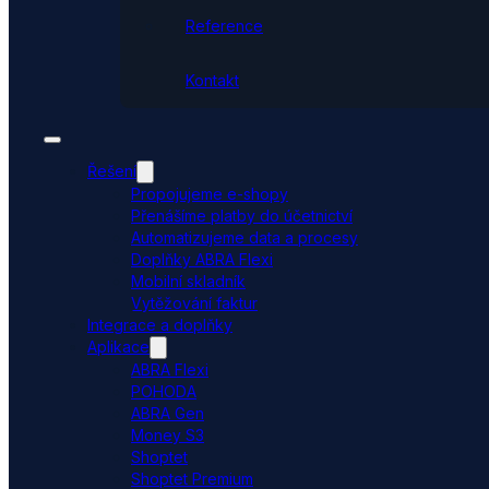
Reference
Kontakt
Řešení
Propojujeme e-shopy
Přenášíme platby do účetnictví
Automatizujeme data a procesy
Doplňky ABRA Flexi
Mobilní skladník
Vytěžování faktur
Integrace a doplňky
Aplikace
ABRA Flexi
POHODA
ABRA Gen
Money S3
Shoptet
Shoptet Premium