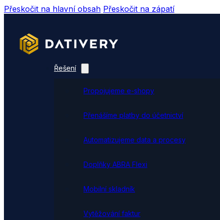
Přeskočit na hlavní obsah
Přeskočit na zápatí
Řešení
Propojujeme e-shopy
Přenášíme platby do účetnictví
Automatizujeme data a procesy
Doplňky ABRA Flexi
Mobilní skladník
Vytěžování faktur