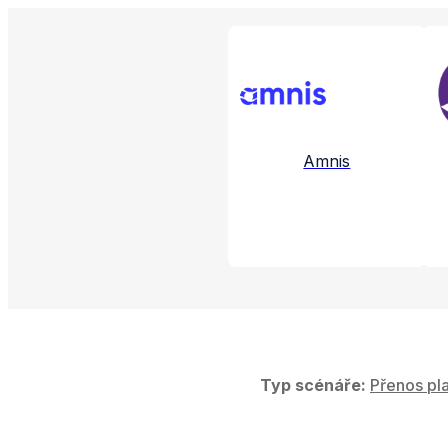
Propojené aplikac
Amnis
Typ scénáře:
Přenos pla