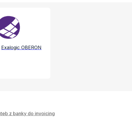
e a služby
Exalogic OBERON
teb z banky do invoicing