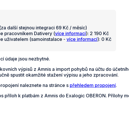
za další stejnou integraci 69 Kč / měsíc)
ce pracovníkem Dativery (
více informací
): 2 190 Kč
ce uživatelem (samoinstalace -
více informací
): 0 Kč
cí údaje jsou nezbytné.
kovních výpisů z Amnis a import pohybů na účtu do účetní
učně spustit okamžité stažení výpisu a jeho zpracování.
propojení naleznete na stránce s
přehledem propojení
.
os příloh k platbám z Amnis do Exalogic OBERON. Přílohy m