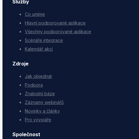
Služby
Co umíme
Hlavní podporované aplikace
Všechny podporované aplikace
Scénáře integrace
Kalendář akcí
Zdroje
Jak objednat
Podpora
Znalostní báze
Záznamy webinářů
Novinky a články
Pro vývojáře
Společnost