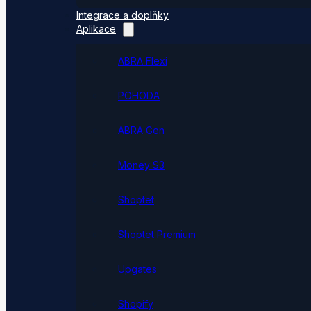
Integrace a doplňky
Aplikace
ABRA Flexi
POHODA
ABRA Gen
Money S3
Shoptet
Shoptet Premium
Upgates
Shopify