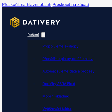
Přeskočit na hlavní obsah
Přeskočit na zápatí
Řešení
Propojujeme e-shopy
Přenášíme platby do účetnictví
Automatizujeme data a procesy
Doplňky ABRA Flexi
Mobilní skladník
Vytěžování faktur