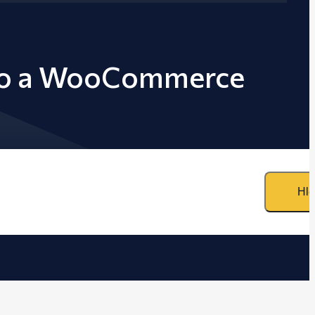
tino a WooCommerce
Hle