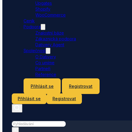
Upgates
Shopify
WooCommerce
Ceník
Podpora
Znalostní báze
Zákaznická podpora
Dativery Agent
Společnost
O Dativery
Co umíme
Partneři
Reference
Kontakt
Přihlásit se
Registrovat
Přihlásit se
Registrovat
Hledat
×