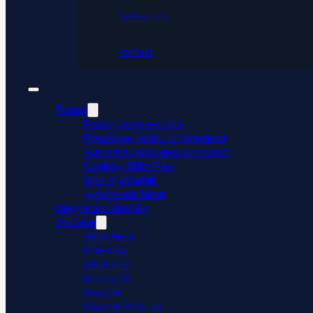
Reference
Kontakt
Řešení
Propojujeme e-shopy
Přenášíme platby do účetnictví
Automatizujeme data a procesy
Doplňky ABRA Flexi
Mobilní skladník
Vytěžování faktur
Integrace a doplňky
Aplikace
ABRA Flexi
POHODA
ABRA Gen
Money S3
Shoptet
Shoptet Premium