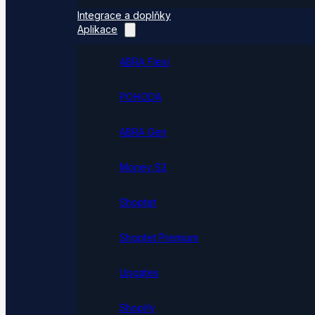
Integrace a doplňky
Aplikace
ABRA Flexi
POHODA
ABRA Gen
Money S3
Shoptet
Shoptet Premium
Upgates
Shopify