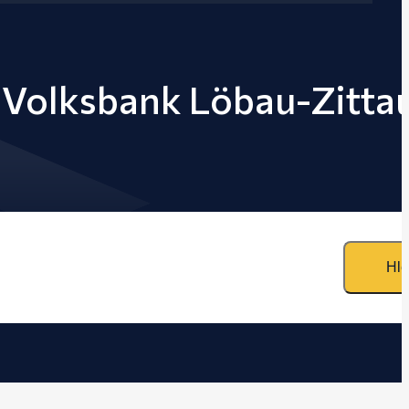
 Volksbank Löbau-Zitta
Hle