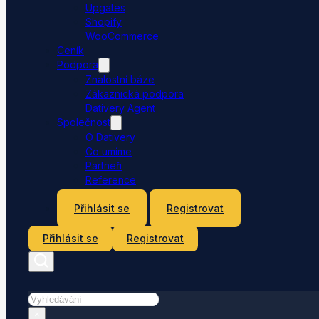
Upgates
Shopify
WooCommerce
Ceník
Podpora
Znalostní báze
Zákaznická podpora
Dativery Agent
Společnost
O Dativery
Co umíme
Partneři
Reference
Kontakt
Přihlásit se
Registrovat
Přihlásit se
Registrovat
Hledat
×