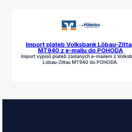
Import plateb Volksbank Löbau-Zitt
MT940 z e-mailu do POHODA
Import výpisů plateb zaslaných e-mailem z Volks
Löbau-Zittau MT940 do POHODA.