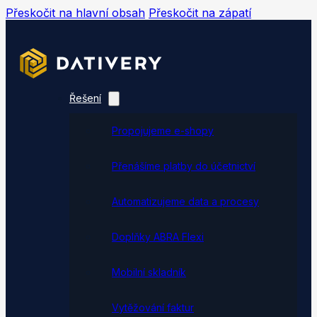
Přeskočit na hlavní obsah
Přeskočit na zápatí
Řešení
Propojujeme e-shopy
Přenášíme platby do účetnictví
Automatizujeme data a procesy
Doplňky ABRA Flexi
Mobilní skladník
Vytěžování faktur