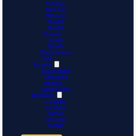
POHODA
ABRA Gen
Money S3
Shoptet
Shoptet
Premium
Upgates
Shopify
WooCommerce
Ceník
Podpora
Znalostní báze
Zákaznická
podpora
Dativery Agent
Společnost
O Dativery
Co umíme
Partneři
Reference
Kontakt