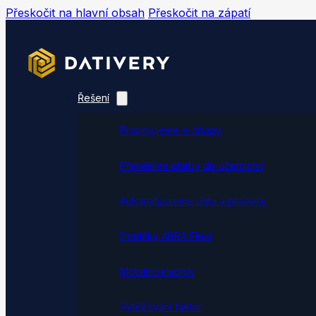
Přeskočit na hlavní obsah
Přeskočit na zápatí
Řešení
Propojujeme e-shopy
Přenášíme platby do účetnictví
Automatizujeme data a procesy
Doplňky ABRA Flexi
Mobilní skladník
Vytěžování faktur