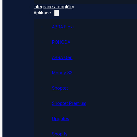
Integrace a doplňky
Aplikace
ABRA Flexi
POHODA
ABRA Gen
Money S3
Shoptet
Shoptet Premium
Upgates
Shopify