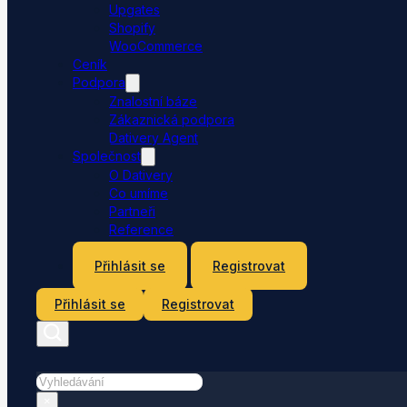
Upgates
Shopify
WooCommerce
Ceník
Podpora
Znalostní báze
Zákaznická podpora
Dativery Agent
Společnost
O Dativery
Co umíme
Partneři
Reference
Kontakt
Přihlásit se
Registrovat
Přihlásit se
Registrovat
Hledat
×