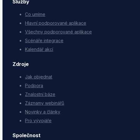
Služby
Co umíme
Hlavní podporované aplikace
Všechny podporované aplikace
Scénáře integrace
Kalendář akcí
Zdroje
Jak objednat
Podpora
Znalostní báze
Záznamy webinářů
Novinky a články
Pro vývojáře
Společnost