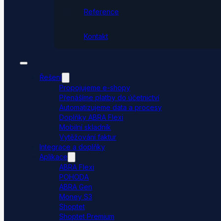
Reference
Kontakt
Řešení
Propojujeme e-shopy
Přenášíme platby do účetnictví
Automatizujeme data a procesy
Doplňky ABRA Flexi
Mobilní skladník
Vytěžování faktur
Integrace a doplňky
Aplikace
ABRA Flexi
POHODA
ABRA Gen
Money S3
Shoptet
Shoptet Premium