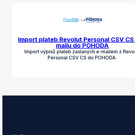
Import plateb Revolut Personal CSV CS 
mailu do POHODA
Import výpisů plateb zaslaných e-mailem z Revo
Personal CSV CS do POHODA.