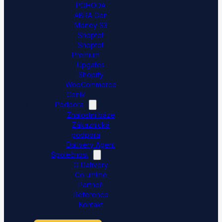
POHODA
ABRA Gen
Money S3
Shoptet
Shoptet
Premium
Upgates
Shopify
WooCommerce
Ceník
Podpora
Znalostní báze
Zákaznická
podpora
Dativery Agent
Společnost
O Dativery
Co umíme
Partneři
Reference
Kontakt