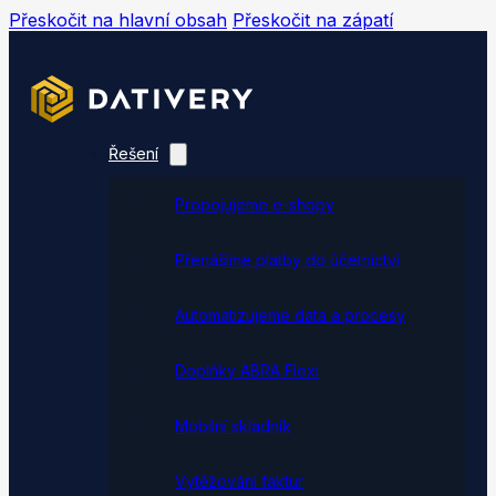
Přeskočit na hlavní obsah
Přeskočit na zápatí
Řešení
Propojujeme e-shopy
Přenášíme platby do účetnictví
Automatizujeme data a procesy
Doplňky ABRA Flexi
Mobilní skladník
Vytěžování faktur