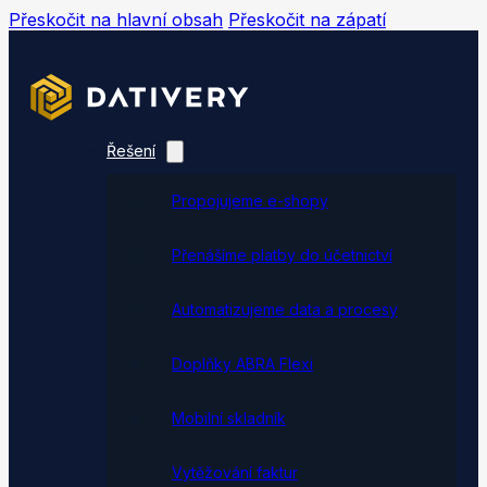
Přeskočit na hlavní obsah
Přeskočit na zápatí
Řešení
Propojujeme e-shopy
Přenášíme platby do účetnictví
Automatizujeme data a procesy
Doplňky ABRA Flexi
Mobilní skladník
Vytěžování faktur