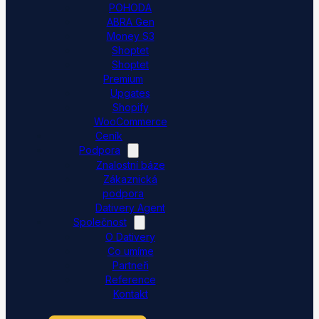
POHODA
ABRA Gen
Money S3
Shoptet
Shoptet
Premium
Upgates
Shopify
WooCommerce
Ceník
Podpora
Znalostní báze
Zákaznická
podpora
Dativery Agent
Společnost
O Dativery
Co umíme
Partneři
Reference
Kontakt