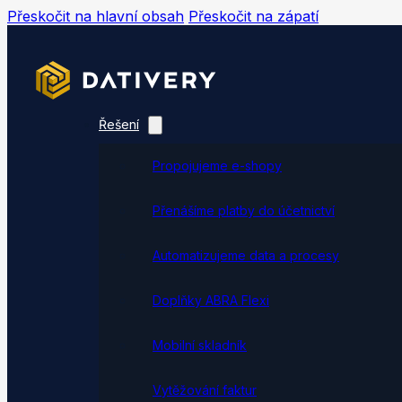
Přeskočit na hlavní obsah
Přeskočit na zápatí
Řešení
Propojujeme e-shopy
Přenášíme platby do účetnictví
Automatizujeme data a procesy
Doplňky ABRA Flexi
Mobilní skladník
Vytěžování faktur