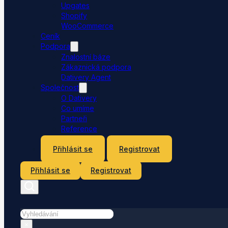
Upgates
Shopify
WooCommerce
Ceník
Podpora
Znalostní báze
Zákaznická podpora
Dativery Agent
Společnost
O Dativery
Co umíme
Partneři
Reference
Kontakt
Přihlásit se
Registrovat
Přihlásit se
Registrovat
Hledat
×