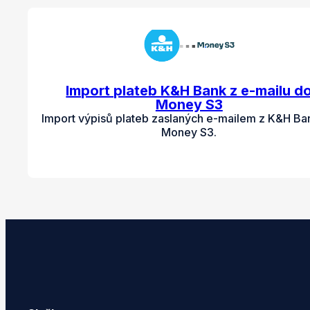
Import plateb K&H Bank z e-mailu d
Money S3
Import výpisů plateb zaslaných e-mailem z K&H Ba
Money S3.