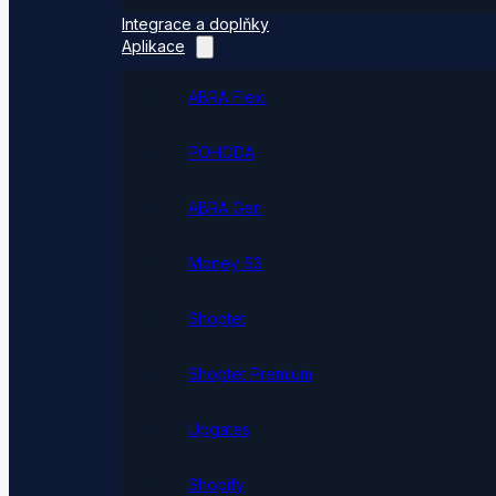
Integrace a doplňky
Aplikace
ABRA Flexi
POHODA
ABRA Gen
Money S3
Shoptet
Shoptet Premium
Upgates
Shopify