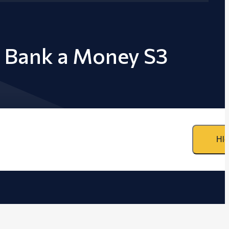
H Bank a Money S3
Hle