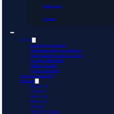
Reference
Kontakt
Řešení
Propojujeme e-shopy
Přenášíme platby do účetnictví
Automatizujeme data a procesy
Doplňky ABRA Flexi
Mobilní skladník
Vytěžování faktur
Integrace a doplňky
Aplikace
ABRA Flexi
POHODA
ABRA Gen
Money S3
Shoptet
Shoptet Premium