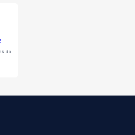
o
nk do