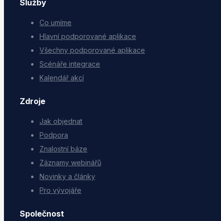
Služby
Co umíme
Hlavní podporované aplikace
Všechny podporované aplikace
Scénáře integrace
Kalendář akcí
Zdroje
Jak objednat
Podpora
Znalostní báze
Záznamy webinářů
Novinky a články
Pro vývojáře
Společnost