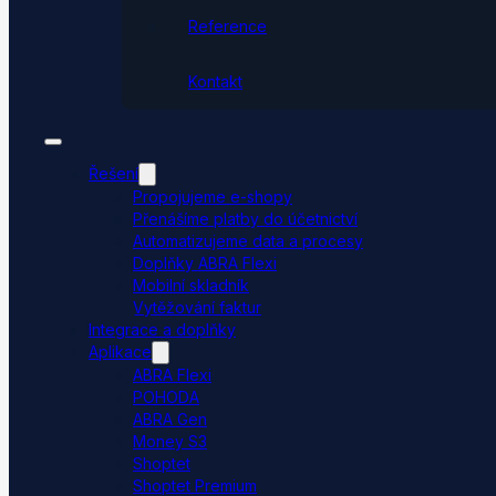
Reference
Kontakt
Řešení
Propojujeme e-shopy
Přenášíme platby do účetnictví
Automatizujeme data a procesy
Doplňky ABRA Flexi
Mobilní skladník
Vytěžování faktur
Integrace a doplňky
Aplikace
ABRA Flexi
POHODA
ABRA Gen
Money S3
Shoptet
Shoptet Premium