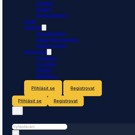
Upgates
Shopify
WooCommerce
Ceník
Podpora
Znalostní báze
Zákaznická podpora
Dativery Agent
Společnost
O Dativery
Co umíme
Partneři
Reference
Kontakt
Přihlásit se
Registrovat
Přihlásit se
Registrovat
Hledat
×