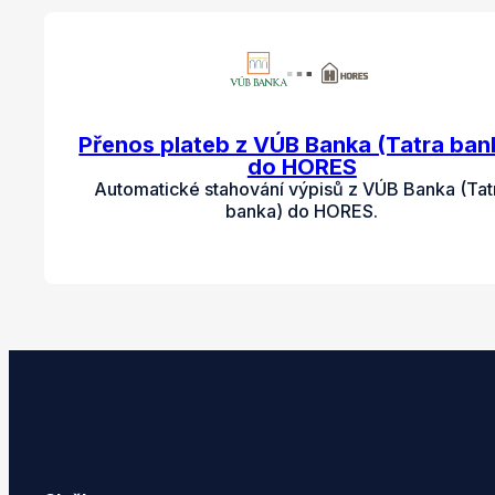
Přenos plateb z VÚB Banka (Tatra ban
do HORES
Automatické stahování výpisů z VÚB Banka (Tat
banka) do HORES.