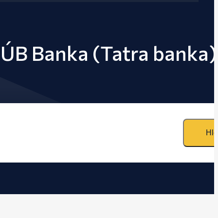
VÚB Banka (Tatra banka)
Hle