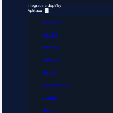
Integrace a doplňky
Aplikace
ABRA Flexi
POHODA
ABRA Gen
Money S3
Shoptet
Shoptet Premium
Upgates
Shopify