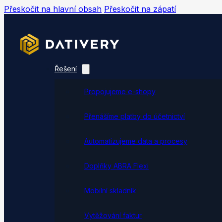
Přeskočit na hlavní obsah
Přeskočit na zápatí
Řešení
Propojujeme e-shopy
Přenášíme platby do účetnictví
Automatizujeme data a procesy
Doplňky ABRA Flexi
Mobilní skladník
Vytěžování faktur