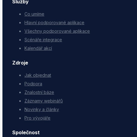
Služby
Co umíme
Hlavní podporované aplikace
Všechny podporované aplikace
Scénáře integrace
Kalendář akcí
Zdroje
Jak objednat
Podpora
Znalostní báze
Záznamy webinářů
Novinky a články
Pro vývojáře
Společnost