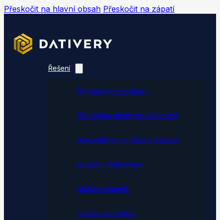
Přeskočit na hlavní obsah
Přeskočit na zápatí
Řešení
Propojujeme e-shopy
Přenášíme platby do účetnictví
Automatizujeme data a procesy
Doplňky ABRA Flexi
Mobilní skladník
Vytěžování faktur