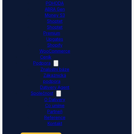
POHODA
ABRA Gen
Money S3
Shoptet
Shoptet
Premium
Upgates
Shopify
WooCommerce
Ceník
Podpora
Znalostní báze
Zákaznická
podpora
Dativery Agent
Společnost
O Dativery
Co umíme
Partneři
Reference
Kontakt