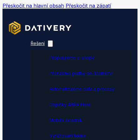
Přeskočit na hlavní obsah
Přeskočit na zápatí
Řešení
Propojujeme e-shopy
Přenášíme platby do účetnictví
Automatizujeme data a procesy
Doplňky ABRA Flexi
Mobilní skladník
Vytěžování faktur