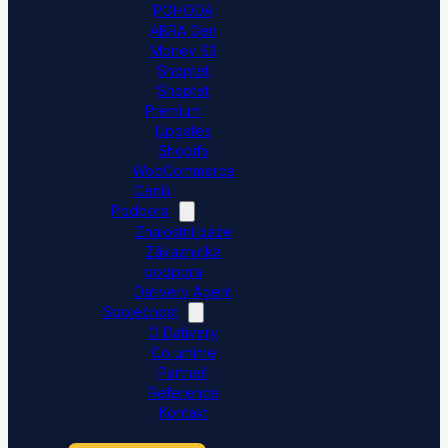
POHODA
ABRA Gen
Money S3
Shoptet
Shoptet
Premium
Upgates
Shopify
WooCommerce
Ceník
Podpora
Znalostní báze
Zákaznická
podpora
Dativery Agent
Společnost
O Dativery
Co umíme
Partneři
Reference
Kontakt