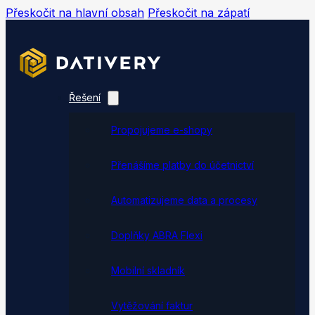
Přeskočit na hlavní obsah
Přeskočit na zápatí
Řešení
Propojujeme e-shopy
Přenášíme platby do účetnictví
Automatizujeme data a procesy
Doplňky ABRA Flexi
Mobilní skladník
Vytěžování faktur