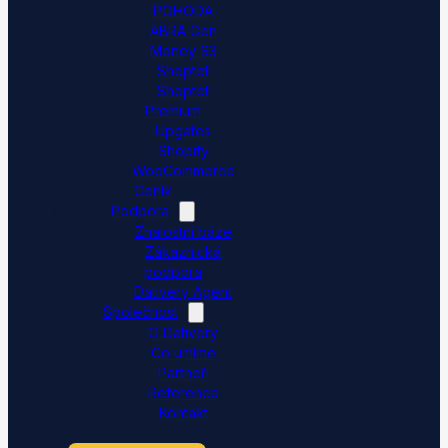
POHODA
ABRA Gen
Money S3
Shoptet
Shoptet
Premium
Upgates
Shopify
WooCommerce
Ceník
Podpora
Znalostní báze
Zákaznická
podpora
Dativery Agent
Společnost
O Dativery
Co umíme
Partneři
Reference
Kontakt