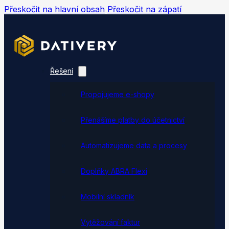
Přeskočit na hlavní obsah
Přeskočit na zápatí
Řešení
Propojujeme e-shopy
Přenášíme platby do účetnictví
Automatizujeme data a procesy
Doplňky ABRA Flexi
Mobilní skladník
Vytěžování faktur