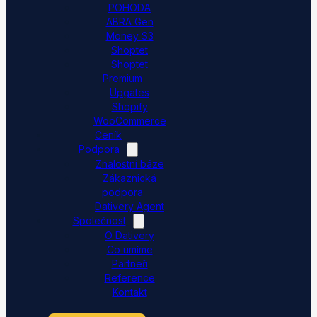
POHODA
ABRA Gen
Money S3
Shoptet
Shoptet
Premium
Upgates
Shopify
WooCommerce
Ceník
Podpora
Znalostní báze
Zákaznická
podpora
Dativery Agent
Společnost
O Dativery
Co umíme
Partneři
Reference
Kontakt