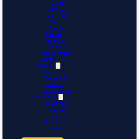
POHODA
ABRA Gen
Money S3
Shoptet
Shoptet
Premium
Upgates
Shopify
WooCommerce
Ceník
Podpora
Znalostní báze
Zákaznická
podpora
Dativery Agent
Společnost
O Dativery
Co umíme
Partneři
Reference
Kontakt