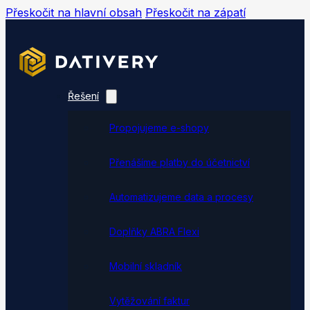
Přeskočit na hlavní obsah
Přeskočit na zápatí
Řešení
Propojujeme e-shopy
Přenášíme platby do účetnictví
Automatizujeme data a procesy
Doplňky ABRA Flexi
Mobilní skladník
Vytěžování faktur